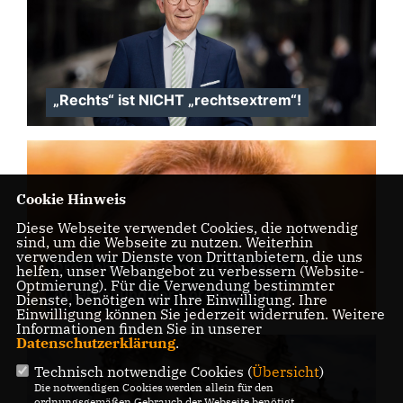
Rechts“ ist NICHT „rechtsextrem“!
Cookie Hinweis
Diese Webseite verwendet Cookies, die notwendig
sind, um die Webseite zu nutzen. Weiterhin
verwenden wir Dienste von Drittanbietern, die uns
Drei Jahre und immer noch keine
helfen, unser Webangebot zu verbessern (Website-
Optmierung). Für die Verwendung bestimmter
Aufarbeitung der Corona-Zeit!
Dienste, benötigen wir Ihre Einwilligung. Ihre
Einwilligung können Sie jederzeit widerrufen. Weitere
Informationen finden Sie in unserer
Datenschutzerklärung
.
Technisch notwendige Cookies (
Übersicht
)
Die notwendigen Cookies werden allein für den
ordnungsgemäßen Gebrauch der Webseite benötigt.