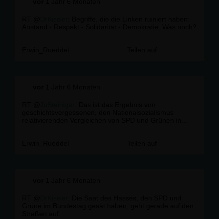
vor
1 Jahr 6 Monaten
RT @
DrKissler
: Begriffe, die die Linken ruiniert haben:
Anstand - Respekt - Solidarität - Demokratie. Was noch?
Erwin_Rueddel
Teilen auf
vor
1 Jahr 6 Monaten
RT @
JoSteiniger
: Das ist das Ergebnis von
geschichtsvergessenen, den Nationalsozialismus
relativierenden Vergleichen von SPD und Grünen in...
Erwin_Rueddel
Teilen auf
vor
1 Jahr 6 Monaten
RT @
DrKissler
: Die Saat des Hasses, den SPD und
Grüne im Bundestag gesät haben, geht gerade auf den
Straßen auf.