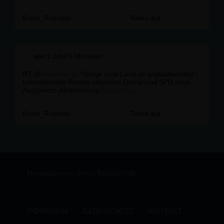
Erwin_Rueddel
Teilen auf
vor
1 Jahr 6 Monaten
RT @
focusonline
: "Sorge ums Land ist unglaubwürdig":
Internationale Presse attackiert Grüne und SPD nach
Asylgesetz-Abstimmung
https://t.co...
Erwin_Rueddel
Teilen auf
Homepage von Erwin Rüddel MdB
IMPRESSUM
DATENSCHUTZ
KONTAKT