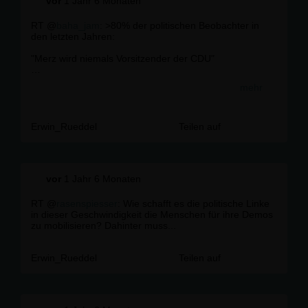
vor
1 Jahr 6 Monaten
RT @
baha_jam
: >80% der politischen Beobachter in
den letzten Jahren:
"Merz wird niemals Vorsitzender der CDU"
Merz wird Vorsitzender der...
mehr
Erwin_Rueddel
Teilen auf
vor
1 Jahr 6 Monaten
RT @
rasenspiesser
: Wie schafft es die politische Linke
in dieser Geschwindigkeit die Menschen für ihre Demos
zu mobilisieren? Dahinter muss...
Erwin_Rueddel
Teilen auf