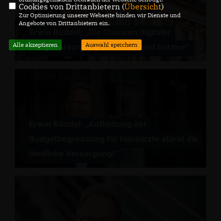
Cookies von Drittanbietern (
Übersicht
)
Zur Optimierung unserer Webseite binden wir Dienste und
Angebote von Drittanbietern ein.
Erwin Rüddel: „Die Chancen digitaler
Alle akzeptieren
Auswahl speichern
Pflegeversorgung erkennen und nutzen!“
Erwin Rüddel: „Aufhebung der
Budgetbegrenzung für Hausärzte stärkt die
ländliche Versorgung!“