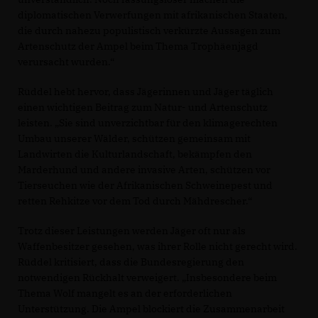
diplomatischen Verwerfungen mit afrikanischen Staaten,
die durch nahezu populistisch verkürzte Aussagen zum
Artenschutz der Ampel beim Thema Trophäenjagd
verursacht wurden.“
Rüddel hebt hervor, dass Jägerinnen und Jäger täglich
einen wichtigen Beitrag zum Natur- und Artenschutz
leisten. „Sie sind unverzichtbar für den klimagerechten
Umbau unserer Wälder, schützen gemeinsam mit
Landwirten die Kulturlandschaft, bekämpfen den
Marderhund und andere invasive Arten, schützen vor
Tierseuchen wie der Afrikanischen Schweinepest und
retten Rehkitze vor dem Tod durch Mähdrescher.“
Trotz dieser Leistungen werden Jäger oft nur als
Waffenbesitzer gesehen, was ihrer Rolle nicht gerecht wird.
Rüddel kritisiert, dass die Bundesregierung den
notwendigen Rückhalt verweigert. „Insbesondere beim
Thema Wolf mangelt es an der erforderlichen
Unterstützung. Die Ampel blockiert die Zusammenarbeit