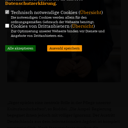
Datenschutzerklärung
.
Technisch notwendige Cookies (
Übersicht
)
Die notwendigen Cookies werden allein für den
ordnungsgemäßen Gebrauch der Webseite benötigt.
Cookies von Drittanbietern (
Übersicht
)
Zur Optimierung unserer Webseite binden wir Dienste und
Angebote von Drittanbietern ein.
Alle akzeptieren
Auswahl speichern
Jäger spielen eine zentrale Rolle in der Pflege unserer
Kulturlandschaften“, so Rüddel. „Die Ampel-Regierung
begegnet ihnen jedoch mit völliger Ignoranz. Der Austritt
Deutschlands aus dem Internationalen Jagdrat ist komplett
unverständlich. Noch fassungsloser machen die