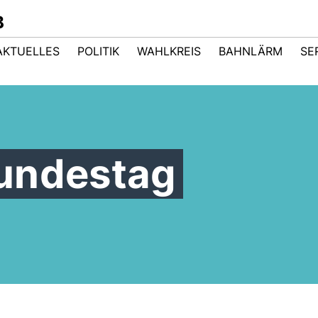
B
AKTUELLES
POLITIK
WAHLKREIS
BAHNLÄRM
SE
undestag