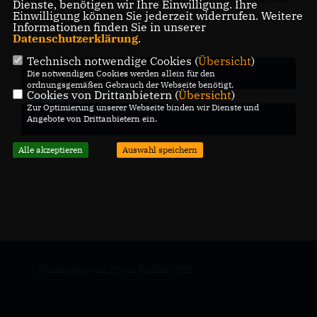
Dienste, benötigen wir Ihre Einwilligung. Ihre
Bürgerinnen und Bürger sein.
Einwilligung können Sie jederzeit widerrufen. Weitere
Informationen finden Sie in unserer
Datenschutzerklärung
.
Technisch notwendige Cookies (
Übersicht
)
Politik für die Heimat
Die notwendigen Cookies werden allein für den
ordnungsgemäßen Gebrauch der Webseite benötigt.
Cookies von Drittanbietern (
Übersicht
)
Zur Optimierung unserer Webseite binden wir Dienste und
Angebote von Drittanbietern ein.
Politik für Deutschland
Alle akzeptieren
Auswahl speichern
Homepage von Erwin Rüddel MdB