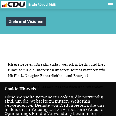
Erwin Rüddel MdB
Ziele und Visionen
Ich erstrebe ein Direktmandat, weil ich in Berlin und hier
zuhause für die Interessen unserer Heimat kämpfen will.
Mit Fleiß, Neugier, Beharrlichkeit und Energie!
Ohne ideologische Fesseln, pragmatisch und mit freiem
Cookie Hinweis
Geist.
Diese Webseite verwendet Cookies, die notwendig
sind, um die Webseite zu nutzen. Weiterhin
Wer mich kennt, weiß:
verwenden wir Dienste von Drittanbietern, die uns
helfen, unser Webangebot zu verbessern (Website-
Ich kümmere mich um die Menschen. Und um den
Optmierung). Für die Verwendung bestimmter
Wahlkreis. Ich will auch künftig Ansprechpartner für alle