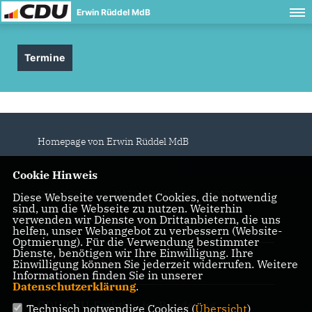
Erwin Rüddel MdB
Termine
Homepage von Erwin Rüddel MdB
Cookie Hinweis
IMPRESSUM
DATENSCHUTZ
KONTAKT
Diese Webseite verwendet Cookies, die notwendig
sind, um die Webseite zu nutzen. Weiterhin
verwenden wir Dienste von Drittanbietern, die uns
Deutscher Bundestag
helfen, unser Webangebot zu verbessern (Website-
Optmierung). Für die Verwendung bestimmter
Dienste, benötigen wir Ihre Einwilligung. Ihre
CDU Deutschlands
Einwilligung können Sie jederzeit widerrufen. Weitere
Informationen finden Sie in unserer
Datenschutzerklärung
.
CDU/CSU-Fraktion im Bundestag
Technisch notwendige Cookies (
Übersicht
)