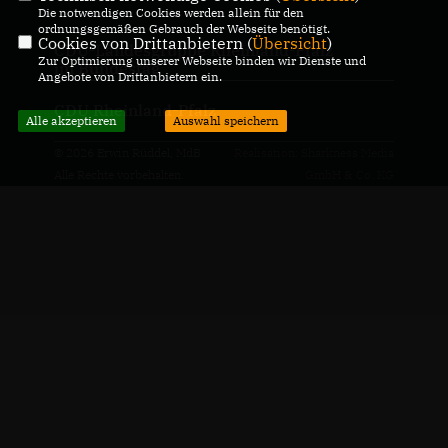
Die notwendigen Cookies werden allein für den
ordnungsgemäßen Gebrauch der Webseite benötigt.
Cookies von Drittanbietern (
Übersicht
)
CDU-Landesgruppe Rheinland-Pfalz
Zur Optimierung unserer Webseite binden wir Dienste und
im Bundestag
Angebote von Drittanbietern ein.
CDU Rheinland-Pfalz
Alle akzeptieren
Auswahl speichern
© 2026 Erwin Rüddel, MdB
Realisation: Sharkness Media
Alle Rechte vorbehalten.
GmbH & Co. KG