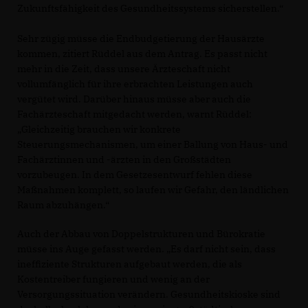
Zukunftsfähigkeit des Gesundheitssystems sicherstellen.“
Sehr zügig müsse die Endbudgetierung der Hausärzte
kommen, zitiert Rüddel aus dem Antrag. Es passt nicht
mehr in die Zeit, dass unsere Ärzteschaft nicht
vollumfänglich für ihre erbrachten Leistungen auch
vergütet wird. Darüber hinaus müsse aber auch die
Fachärzteschaft mitgedacht werden, warnt Rüddel:
Gleichzeitig brauchen wir konkrete
Steuerungsmechanismen, um einer Ballung von Haus- und
Fachärztinnen und -ärzten in den Großstädten
vorzubeugen. In dem Gesetzesentwurf fehlen diese
Maßnahmen komplett, so laufen wir Gefahr, den ländlichen
Raum abzuhängen.“
Auch der Abbau von Doppelstrukturen und Bürokratie
müsse ins Auge gefasst werden. „Es darf nicht sein, dass
ineffiziente Strukturen aufgebaut werden, die als
Kostentreiber fungieren und wenig an der
Versorgungssituation verändern. Gesundheitskioske sind