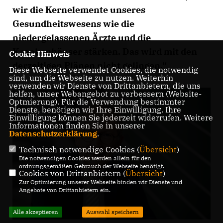
wir die Kernelemente unseres
Gesundheitswesens wie die
niedergelassenen Ärzte und die
Krankenhäuser stärken. Das wird mit den
Cookie Hinweis
derzeitigen Plänen nicht gelingen.“
Diese Webseite verwendet Cookies, die notwendig
sind, um die Webseite zu nutzen. Weiterhin
verwenden wir Dienste von Drittanbietern, die uns
helfen, unser Webangebot zu verbessern (Website-
Optmierung). Für die Verwendung bestimmter
Dienste, benötigen wir Ihre Einwilligung. Ihre
Einwilligung können Sie jederzeit widerrufen. Weitere
Informationen finden Sie in unserer
Datenschutzerklärung
.
Technisch notwendige Cookies (
Übersicht
)
Die notwendigen Cookies werden allein für den
ordnungsgemäßen Gebrauch der Webseite benötigt.
Cookies von Drittanbietern (
Übersicht
)
Zur Optimierung unserer Webseite binden wir Dienste und
Angebote von Drittanbietern ein.
Alle akzeptieren
Auswahl speichern