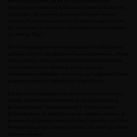
deshalb abzulehnen, da sie nur in großstädtischen
Strukturen errichtet und zusätzliches Personal binden für
Leistungen, die auch von Apotheken erbracht werden
können. Fördermaßnahmen für Neugründungen von Vor-
Ort-Apotheken in unterversorgten Regionen sind dagegen
der richtige Weg.“
Die Überwindung der Sektorengrenzen ist für Rüddel ein
wichtiges Ziel für ein effizientes Gesundheitswesen. „Wenn
mehr ambulant statt stationär behandelt werden könnte,
würden Ressourcen effektiv gehoben, unnötige
Krankenhausaufenthalte vermieden und langfristig Kosten
eingespart werden“, erläutert der Abgeordnete.
Für die Zukunftsfähigkeit des Gesundheitswesens sei es
zentral, dass weitere Fortschritte in der Digitalisierung
gemacht würden. Telemedizin und E-Health müssten
flächendeckend im ländlichen Raum integriert werden. So
könnten trotz knappen medizinischen Personals eine hohe
Versorgungsqualität aufrechterhalten und Ärzte signifikant
entlastet werden.