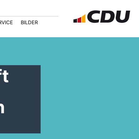
RVICE
BILDER
ft
h