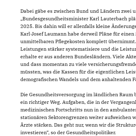
Dabei gäbe es zwischen Bund und Ländern zwei un
Bundesgesundheitsminister Karl Lauterbach plädi
2025. Bis dahin will er allenfalls kleine Änder
Karl-Josef Laumann habe derweil Pläne für einen 
unmittelbaren Pflegekosten komplett übernimmt. E
Leistungen stärker systematisiere und die Leistu
erhalte er aus anderen Bundesländern. Viele Akte
und dass momentan zu viele versicherungsfremd
müssten, was die Kassen für die eigentlichen Lei
demografischen Wandels und dem anhaltenden Fac
Die Gesundheitsversorgung im ländlichen Raum be
ein richtiger Weg. Aufgaben, die in der Vergangen
medizinischen Fortschritts nun in den ambulante
stationären Sektorengrenzen weiter aufweichen w
Ärzte stärken. Das geht nur, wenn wir die Struk
investieren“, so der Gesundheitspolitiker.