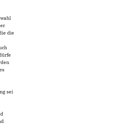
swahl
ter
die die
ruch
dürfe
rden
es
ng sei
nd
nd