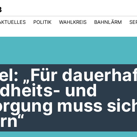
B
AKTUELLES
POLITIK
WAHLKREIS
BAHNLÄRM
SE
l: „Für dauerha
dheits- und
orgung muss sic
rn“