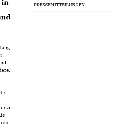
 in
PRESSEMITTEILUNGEN
und
elang
er
und
iere,
te.
renze.
die
eren