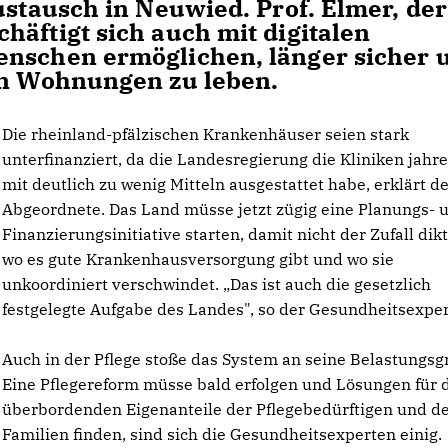
ustausch in Neuwied. Prof. Elmer, der
häftigt sich auch mit digitalen
enschen ermöglichen, länger sicher 
en Wohnungen zu leben.
Die rheinland-pfälzischen Krankenhäuser seien stark
unterfinanziert, da die Landesregierung die Kliniken jahr
mit deutlich zu wenig Mitteln ausgestattet habe, erklärt d
Abgeordnete. Das Land müsse jetzt zügig eine Planungs- 
Finanzierungsinitiative starten, damit nicht der Zufall dikt
wo es gute Krankenhausversorgung gibt und wo sie
unkoordiniert verschwindet. „Das ist auch die gesetzlich
festgelegte Aufgabe des Landes", so der Gesundheitsexper
Auch in der Pflege stoße das System an seine Belastungsg
Eine Pflegereform müsse bald erfolgen und Lösungen für 
überbordenden Eigenanteile der Pflegebedürftigen und d
Familien finden, sind sich die Gesundheitsexperten einig.