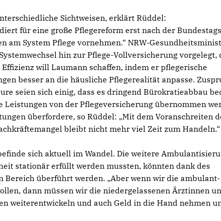
terschiedliche Sichtweisen, erklärt Rüddel:
ert für eine große Pflegereform erst nach der Bundestag
ungen am System Pflege vornehmen.“ NRW-Gesundheitsminis
Systemwechsel hin zur Pflege-Vollversicherung vorgelegt, 
ffizienz will Laumann schaffen, indem er pflegerische
ngen besser an die häusliche Pflegerealität anpasse. Zusp
ure seien sich einig, dass es dringend Bürokratieabbau be
e Leistungen von der Pflegeversicherung übernommen we
stungen überfordere, so Rüddel: „Mit dem Voranschreiten d
hkräftemangel bleibt nicht mehr viel Zeit zum Handeln.“
finde sich aktuell im Wandel. Die weitere Ambulantisieru
heit stationär erfüllt werden mussten, könnten dank des
n Bereich überführt werden. „Aber wenn wir die ambulant-
ollen, dann müssen wir die niedergelassenen Ärztinnen u
turen weiterentwickeln und auch Geld in die Hand nehmen u