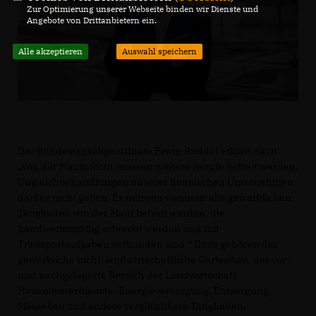
Zur Optimierung unserer Webseite binden wir Dienste und
Angebote von Drittanbietern ein.
Alle akzeptieren
Auswahl speichern
Der Bundestagsabgeordnete Erwin Rüddel erklärt dazu:
Von der Mautpflicht müssen weitere Berufe befreit werden.
Ungleichbehandlungen unserer heimischen Unternehmen
darf es nicht geben. Es müssen vielmehr alle gewerblichen
Tätigkeiten von der Maut befreit werden, die
handwerksmäßig erbracht werden und mit
Transportaufgaben verbunden sind.“ Dazu gehören der
gewerbliche nicht-landwirtschaftliche Gartenbau, der vor-
und nachgelagerte Bereich der Landwirtschaft,
Hausmeisterdienste, Energieversorgung, Entsorgung,
Messebau und andere vergleichbare Tätigkeiten.