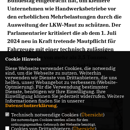
Bundestag eingebracht hat, um kleinere
Unternehmen wie Handwerksbetriebe vor
den erheblichen Mehrbelastungen durch die
Ausweitung der LKW-Maut zu schützen. Der
Parlamentarier kritisiert die ab dem 1. Juli
2024 neu in Kraft tretende Mautpflicht für
Fahrzeuge mit einer technisch zulässigen
Gesamtmasse von mehr als 3,5 Tonnen.
Cookie Hinweis
Diese Änderung führt zu erheblichen
Diese Webseite verwendet Cookies, die notwendig
sind, um die Webseite zu nutzen. Weiterhin
Mehrkosten für viele kleine und
verwenden wir Dienste von Drittanbietern, die uns
mittelständische Firmen.
helfen, unser Webangebot zu verbessern (Website-
Optmierung). Für die Verwendung bestimmter
Dienste, benötigen wir Ihre Einwilligung. Ihre
Einwilligung können Sie jederzeit widerrufen. Weitere
Informationen finden Sie in unserer
Datenschutzerklärung
.
Technisch notwendige Cookies (
Übersicht
)
Die notwendigen Cookies werden allein für den
ordnungsgemäßen Gebrauch der Webseite benötigt.
Cookies von Drittanbietern (
Übersicht
)