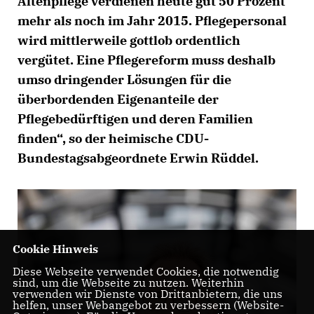
Altenpflege verdienen heute gut 50 Prozent
mehr als noch im Jahr 2015. Pflegepersonal
wird mittlerweile gottlob ordentlich
vergütet. Eine Pflegereform muss deshalb
umso dringender Lösungen für die
überbordenden Eigenanteile der
Pflegebedürftigen und deren Familien
finden“, so der heimische CDU-
Bundestagsabgeordnete Erwin Rüddel.
Cookie Hinweis
Diese Webseite verwendet Cookies, die notwendig
sind, um die Webseite zu nutzen. Weiterhin
verwenden wir Dienste von Drittanbietern, die uns
helfen, unser Webangebot zu verbessern (Website-