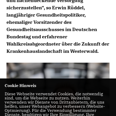
und flächendeckende Versorgung
sicherzustellen“, so Erwin Rüddel,
langjähriger Gesundheitspolitiker,
ehemaliger Vorsitzender des
Gesundheitsausschusses im Deutschen
Bundestag und erfahrener
Wahlkreisabgeordneter über die Zukunft der
Krankenhauslandschaft im Westerwald.
Cookie Hinweis
Diese Webseite verwendet Cookies, die notwendig
sind, um die Webseite zu nutzen. Weiterhin
verwenden wir Dienste von Drittanbietern, die uns
helfen, unser Webangebot zu verbessern (Website-
Optmierung). Für die Verwendung bestimmter
Dienste, benötigen wir Ihre Einwilligung. Ihre