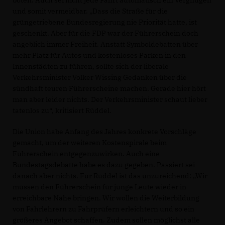
und somit vermeidbar. „Dass die Straße für die
grüngetriebene Bundesregierung nie Priorität hatte, ist
geschenkt. Aber für die FDP war der Führerschein doch
angeblich immer Freiheit. Anstatt Symboldebatten über
mehr Platz für Autos und kostenloses Parken in den
Innenstädten zu führen, sollte sich der liberale
Verkehrsminister Volker Wissing Gedanken über die
sündhaft teuren Führerscheine machen. Gerade hier hört
man aber leider nichts. Der Verkehrsminister schaut lieber
tatenlos zu“, kritisiert Rüddel.
Die Union habe Anfang des Jahres konkrete Vorschläge
gemacht, um der weiteren Kostenspirale beim
Führerschein entgegenzuwirken. Auch eine
Bundestagsdebatte habe es dazu gegeben. Passiert sei
danach aber nichts. Für Rüddel ist das unzureichend: „Wir
müssen den Führerschein für junge Leute wieder in
erreichbare Nähe bringen. Wir wollen die Weiterbildung
von Fahrlehrern zu Fahrprüfern erleichtern und so ein
größeres Angebot schaffen. Zudem sollen möglichst alle