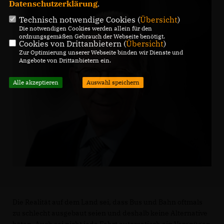
Datenschutzerklärung
.
Technisch notwendige Cookies (
Übersicht
)
Die notwendigen Cookies werden allein für den
ordnungsgemäßen Gebrauch der Webseite benötigt.
Cookies von Drittanbietern (
Übersicht
)
Zur Optimierung unserer Webseite binden wir Dienste und
Angebote von Drittanbietern ein.
Alle akzeptieren
Auswahl speichern
Die Realität auf dem Land sei, dass Bus und Bahn oftmals
zu schlecht ausgebaut seien und deshalb keine Alternative
böten. Auch sei nicht jede Fahrt automatisch ein Vergnügen