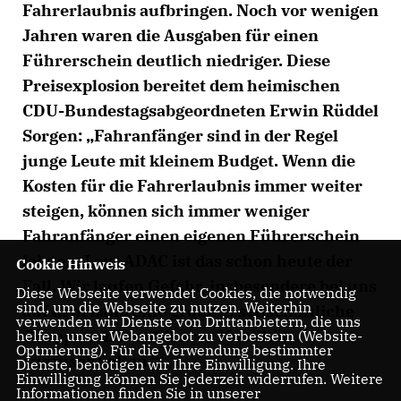
Fahrerlaubnis aufbringen. Noch vor wenigen
Jahren waren die Ausgaben für einen
Führerschein deutlich niedriger. Diese
Preisexplosion bereitet dem heimischen
CDU-Bundestagsabgeordneten Erwin Rüddel
Sorgen: „Fahranfänger sind in der Regel
junge Leute mit kleinem Budget. Wenn die
Kosten für die Fahrerlaubnis immer weiter
steigen, können sich immer weniger
Fahranfänger einen eigenen Führerschein
leisten. Laut ADAC ist das schon heute der
Cookie Hinweis
Fall. Wir laufen Gefahr, insbesondere bei uns
Diese Webseite verwendet Cookies, die notwendig
sind, um die Webseite zu nutzen. Weiterhin
auf dem Land eine große gesellschaftliche
verwenden wir Dienste von Drittanbietern, die uns
Gruppe von bezahlbarer Mobilität
helfen, unser Webangebot zu verbessern (Website-
Optmierung). Für die Verwendung bestimmter
auszuschließen.“
Dienste, benötigen wir Ihre Einwilligung. Ihre
Einwilligung können Sie jederzeit widerrufen. Weitere
Informationen finden Sie in unserer