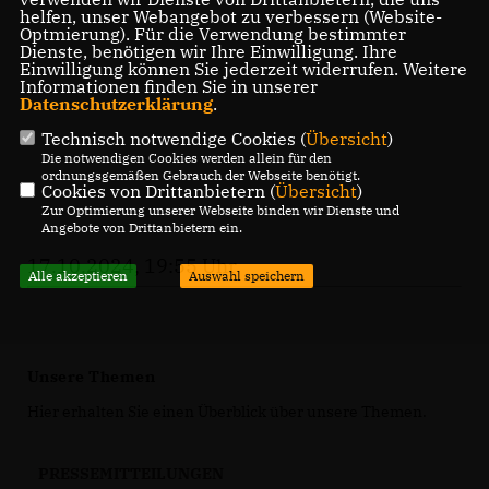
helfen, unser Webangebot zu verbessern (Website-
Optmierung). Für die Verwendung bestimmter
Dienste, benötigen wir Ihre Einwilligung. Ihre
Einwilligung können Sie jederzeit widerrufen. Weitere
Informationen finden Sie in unserer
Datenschutzerklärung
.
Technisch notwendige Cookies (
Übersicht
)
Die notwendigen Cookies werden allein für den
ordnungsgemäßen Gebrauch der Webseite benötigt.
Cookies von Drittanbietern (
Übersicht
)
Zur Optimierung unserer Webseite binden wir Dienste und
Angebote von Drittanbietern ein.
17.10.2024, 19:55 Uhr
Alle akzeptieren
Auswahl speichern
Unsere Themen
Hier erhalten Sie einen Überblick über unsere Themen.
PRESSEMITTEILUNGEN