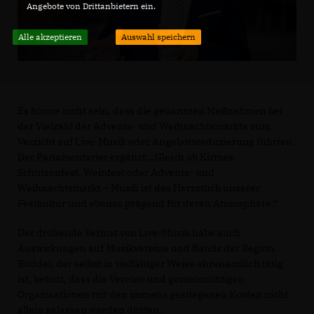
Angebote von Drittanbietern ein.
Alle akzeptieren
Auswahl speichern
Es könne nicht sein, dass die genannten Maßnahmen bei
der Vielzahl der Advents- und Weihnachtsmärkte zum
Verzicht auf Live-Musik oder Angebotsreduzierung führten.
Der Parlamentarier ergänzt: „Gleich ob Kirmes,
Schützenfest, Weinfest oder Advents- und
Weihnachtsmarkt – Musik ist das Herzstück unserer
Festkultur und ebenso prägend für deren Atmosphäre.“
Der drohende Verlust von Live-Musik habe auch
Auswirkungen auf Musikvereine und Bands der Region.
Rüddel, der selbst in vielfältiger Weise ehrenamtlich tätig
ist, betont, dass die Vereine und gemeinnützigen
Organisationen mit den immens gestiegenen Kosten nicht
allein gelassen werden dürfen.