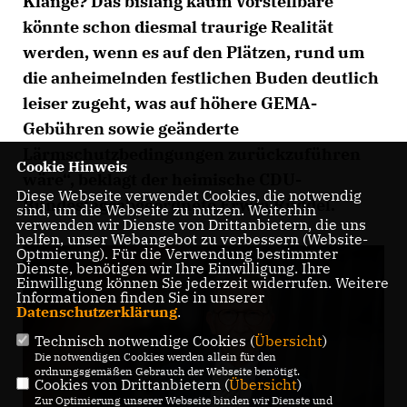
Klänge? Das bislang kaum Vorstellbare
könnte schon diesmal traurige Realität
werden, wenn es auf den Plätzen, rund um
die anheimelnden festlichen Buden deutlich
leiser zugeht, was auf höhere GEMA-
Gebühren sowie geänderte
Lärmschutzbedingungen zurückzuführen
Cookie Hinweis
wäre“, beklagt der heimische CDU-
Diese Webseite verwendet Cookies, die notwendig
Bundestagsabgeordnete Erwin Rüddel.
sind, um die Webseite zu nutzen. Weiterhin
verwenden wir Dienste von Drittanbietern, die uns
helfen, unser Webangebot zu verbessern (Website-
Optmierung). Für die Verwendung bestimmter
Dienste, benötigen wir Ihre Einwilligung. Ihre
Einwilligung können Sie jederzeit widerrufen. Weitere
Informationen finden Sie in unserer
Datenschutzerklärung
.
Technisch notwendige Cookies (
Übersicht
)
Die notwendigen Cookies werden allein für den
ordnungsgemäßen Gebrauch der Webseite benötigt.
Cookies von Drittanbietern (
Übersicht
)
Zur Optimierung unserer Webseite binden wir Dienste und