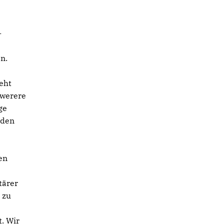
-
n.
eht
hwerere
ge
rden
en
tärer
 zu
t. Wir