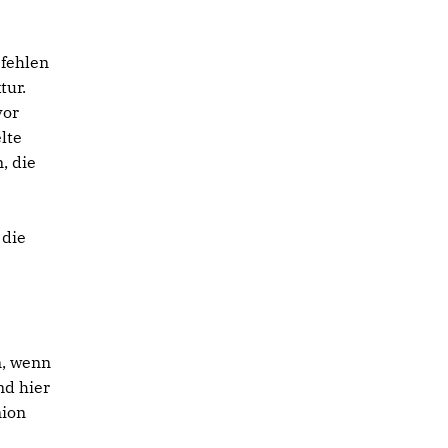
fehlen
tur.
vor
lte
, die
 die
n, wenn
d hier
nion