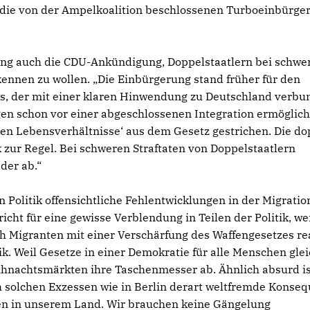
 die von der Ampelkoalition beschlossenen Turboeinbürge
ng auch die CDU-Ankündigung, Doppelstaatlern bei schwe
kennen zu wollen. „Die Einbürgerung stand früher für den
es, der mit einer klaren Hinwendung zu Deutschland verb
en schon vor einer abgeschlossenen Integration ermöglich
hen Lebensverhältnisse‘ aus dem Gesetz gestrichen. Die do
 zur Regel. Bei schweren Straftaten von Doppelstaatlern
der ab.“
 Politik offensichtliche Fehlentwicklungen in der Migratio
cht für eine gewisse Verblendung in Teilen der Politik, w
h Migranten mit einer Verschärfung des Waffengesetzes re
ik. Weil Gesetze in einer Demokratie für alle Menschen gle
hnachtsmärkten ihre Taschenmesser ab. Ähnlich absurd is
h solchen Exzessen wie in Berlin derart weltfremde Konse
hen in unserem Land. Wir brauchen keine Gängelung