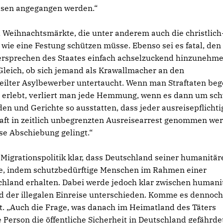
ssen angegangen werden.“
el Weihnachtsmärkte, die unter anderem auch die christlich
wie eine Festung schützen müsse. Ebenso sei es fatal, den
versprechen des Staates einfach achselzuckend hinzunehme
Gleich, ob sich jemand als Krawallmacher an den
rteilter Asylbewerber untertaucht. Wenn man Straftaten beg
 erlebt, verliert man jede Hemmung, wenn es dann um sc
en und Gerichte so ausstatten, dass jeder ausreisepflichti
Haft in zeitlich unbegrenzten Ausreisearrest genommen we
ise Abschiebung gelingt.“
n Migrationspolitik klar, dass Deutschland seiner humanitär
de, indem schutzbedürftige Menschen im Rahmen einer
chland erhalten. Dabei werde jedoch klar zwischen humani
 der illegalen Einreise unterschieden. Komme es dennoch
t. „Auch die Frage, was danach im Heimatland des Täters
Person die öffentliche Sicherheit in Deutschland gefährde