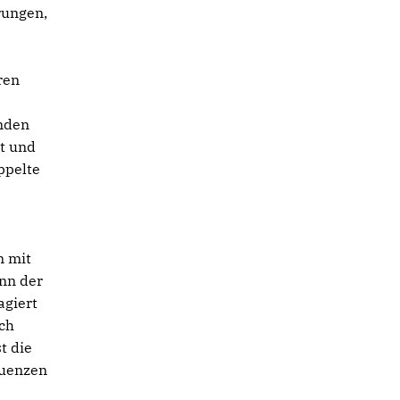
rungen,
ren
unden
t und
ppelte
n mit
enn der
agiert
ich
t die
quenzen