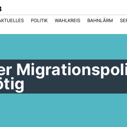
B
AKTUELLES
POLITIK
WAHLKREIS
BAHNLÄRM
SE
r Migrationspoli
tig