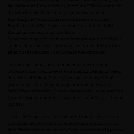
der fehlenden Unterstützung durch die SPD-Länder nicht
die erforderliche Mehrheit. Lange Zeit schien eine
Anrufung des Vermittlungsausschusses durch den
Bundesrat über Parteigrenzen hinweg wahrscheinlich.
Zumal insbesondere die Deutsche
Krankenhausgesellschaft bis zuletzt grundlegende Kritik
an dem Reformentwurf geübt und vor einem Inkrafttreten
einer unausgereiften Reform massiv gewarnt hat.
Investitionsstaus, akute Finanznöte, unzufriedene
Patienten oder überlastetes Personal sind Alltag in vielen
deutschen Kliniken. Daher gibt es parteiübergreifend
grundsätzlich Einigkeit, dass gesundheitspolitischer
Reformbedarf besteht. Dissens besteht also nicht über das
Ob einer Krankenhausreform, sondern das Wie“, so Erwin
Rüddel.
Dieser Reformprozess hätte aber mit einem ernsthaften
Dialog mit allen betroffenen Seiten beginnen müssen, zu
dem Minister Lauterbach nicht bereit oder in der Lage war.