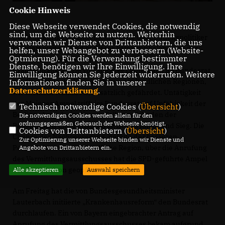
Cookie Hinweis
Diese Webseite verwendet Cookies, die notwendig
sind, um die Webseite zu nutzen. Weiterhin
Der langjährige christdemokratische Gesundheitspolitiker
verwenden wir Dienste von Drittanbietern, die uns
kritisiert weiter: „Und in dieser katastrophalen Lage der
helfen, unser Webangebot zu verbessern (Website-
Optmierung). Für die Verwendung bestimmter
kleinen Krankenhäuser stimmt das Land der
Dienste, benötigen wir Ihre Einwilligung. Ihre
Krankenhausreform von Minister Lauterbach im Bundesrat
Einwilligung können Sie jederzeit widerrufen. Weitere
zu, die gerade die Krankenhäuser in ländlichen Regionen,
Informationen finden Sie in unserer
Datenschutzerklärung
.
wie meinem Wahlkreis, zusätzlich gefährdet. Untätigkeit
der Mainzer Ampel trifft im Bundesrat auf Unfähigkeit der
Technisch notwendige Cookies (
Übersicht
)
Berliner Ampel – in diesem Fall zum Schaden der
Die notwendigen Cookies werden allein für den
ordnungsgemäßen Gebrauch der Webseite benötigt.
Patientinnen und Patienten zwischen Rhein und Sieg. Die
Cookies von Drittanbietern (
Übersicht
)
Chance der Nachbesserung, gerade der besseren
Zur Optimierung unserer Webseite binden wir Dienste und
Perspektiven für eine ländliche Region, über die Anrufung
Angebote von Drittanbietern ein.
des Vermittlungsausschusses hat die SPD-geführte Ampel
der Parteiraison geopfert.“
Alle akzeptieren
Auswahl speichern
Am Freitag hat die von Bundesgesundheitsminister
Lauterbach initiierte „Krankenhausreform“ den Bundesrat
durchlaufen. Ein von Bayern eingebrachter Antrag auf
Anrufung des Vermittlungsausschusses bekam aufgrund