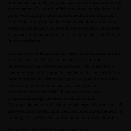
Gemeint ist ein Dialog mit dem klaren Ziel einer fundierten,
gemeinsamen Lösung zur Sicherstellung der Qualität und
guten Versorgung in den unterschiedlichsten Regionen
unter Beachtung regionaler Besonderheiten, gerade im
Vergleich ländlicher und städtischer Regionen. Im krassen
Gegensatz hierzu stünden die Alleingänge des zuständigen
Bundesministers.
Dass nicht jedes Krankenhaus alles anbieten kann, sei ein
richtiger Ansatz. Wer sich neben der Grund- und
Regelversorgung weiter spezialisieren will, sollte dafür
bestimmte Qualitätsvorgaben erfüllen müssen. „Wir hätten
dafür praktikable Leistungsgruppen eingeführt und eine
zukunftsgerichtete Finanzierung sichergestellt.
Insbesondere für ländliche Regionen hätten wir
Kooperationsmöglichkeiten für Kliniken und
Öffnungsklauseln für die Länder sichergestellt, um speziell
eine Reform zulasten ländlicher Regionen zu vermeiden“, so
der langjährige CDU-Gesundheitspolitiker Erwin Rüddel.
Bestandteil dieser Reform wäre auch eine