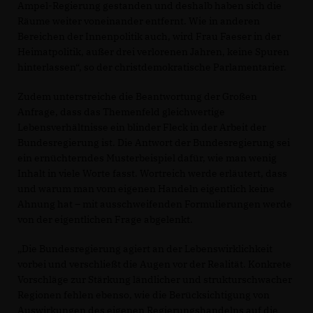
Ampel-Regierung gestanden und deshalb haben sich die
Räume weiter voneinander entfernt. Wie in anderen
Bereichen der Innenpolitik auch, wird Frau Faeser in der
Heimatpolitik, außer drei verlorenen Jahren, keine Spuren
hinterlassen“, so der christdemokratische Parlamentarier.
Zudem unterstreiche die Beantwortung der Großen
Anfrage, dass das Themenfeld gleichwertige
Lebensverhältnisse ein blinder Fleck in der Arbeit der
Bundesregierung ist. Die Antwort der Bundesregierung sei
ein ernüchterndes Musterbeispiel dafür, wie man wenig
Inhalt in viele Worte fasst. Wortreich werde erläutert, dass
und warum man vom eigenen Handeln eigentlich keine
Ahnung hat – mit ausschweifenden Formulierungen werde
von der eigentlichen Frage abgelenkt.
Die Bundesregierung agiert an der Lebenswirklichkeit
vorbei und verschließt die Augen vor der Realität. Konkrete
Vorschläge zur Stärkung ländlicher und strukturschwacher
Regionen fehlen ebenso, wie die Berücksichtigung von
Auswirkungen des eigenen Regierungshandelns auf die