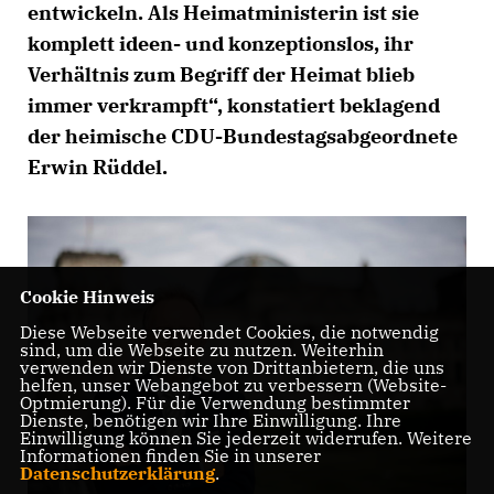
entwickeln. Als Heimatministerin ist sie
komplett ideen- und konzeptionslos, ihr
Verhältnis zum Begriff der Heimat blieb
immer verkrampft“, konstatiert beklagend
der heimische CDU-Bundestagsabgeordnete
Erwin Rüddel.
Cookie Hinweis
Diese Webseite verwendet Cookies, die notwendig
sind, um die Webseite zu nutzen. Weiterhin
verwenden wir Dienste von Drittanbietern, die uns
helfen, unser Webangebot zu verbessern (Website-
Optmierung). Für die Verwendung bestimmter
Dienste, benötigen wir Ihre Einwilligung. Ihre
Einwilligung können Sie jederzeit widerrufen. Weitere
Informationen finden Sie in unserer
Datenschutzerklärung
.