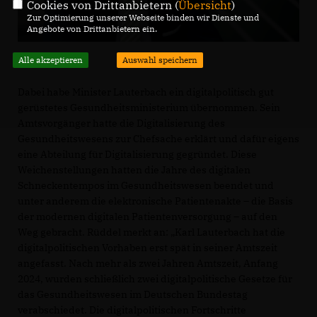
Cookies von Drittanbietern (
Übersicht
)
Zur Optimierung unserer Webseite binden wir Dienste und
Angebote von Drittanbietern ein.
Alle akzeptieren
Auswahl speichern
Dabei habe Minister Lauterbach ein digitalpolitisch gut
gerüstetes Gesundheitsministerium übernommen. Sein
Amtsvorgänger hatte die Digitalisierung des
Gesundheitswesens zur Chefsache erklärt und dafür eigens
eine Abteilung für Digitalisierung gegründet. Diese
Weichenstellungen hatten die Jahre des digitalen
Schneckentempos im Gesundheitswesen beendet und
unter anderem die elektronische Patientenakte – die Basis
der modernen digitalen Patientenversorgung – auf den
Weg gebracht. Rüddel merkt an: „Karl Lauterbach hat die
digitalpolitischen Vorhaben erst spät in seiner Amtszeit
angefasst. Nach mehr als zwei Jahren Amtszeit, Anfang
2024, wurden schließlich zwei digitalpolitische Gesetze für
das Gesundheitswesen im Deutschen Bundestag
verabschiedet. Die digitalpolitischen Fortschritte