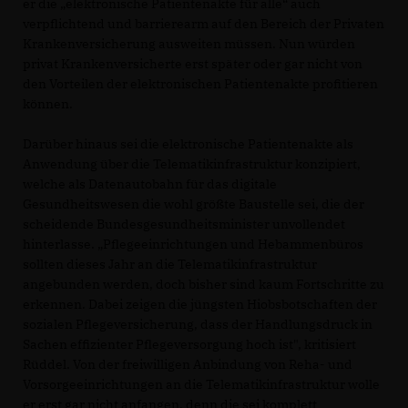
er die „elektronische Patientenakte für alle“ auch
verpflichtend und barrierearm auf den Bereich der Privaten
Krankenversicherung ausweiten müssen. Nun würden
privat Krankenversicherte erst später oder gar nicht von
den Vorteilen der elektronischen Patientenakte profitieren
können.
Darüber hinaus sei die elektronische Patientenakte als
Anwendung über die Telematikinfrastruktur konzipiert,
welche als Datenautobahn für das digitale
Gesundheitswesen die wohl größte Baustelle sei, die der
scheidende Bundesgesundheitsminister unvollendet
hinterlasse. „Pflegeeinrichtungen und Hebammenbüros
sollten dieses Jahr an die Telematikinfrastruktur
angebunden werden, doch bisher sind kaum Fortschritte zu
erkennen. Dabei zeigen die jüngsten Hiobsbotschaften der
sozialen Pflegeversicherung, dass der Handlungsdruck in
Sachen effizienter Pflegeversorgung hoch ist", kritisiert
Rüddel. Von der freiwilligen Anbindung von Reha- und
Vorsorgeeinrichtungen an die Telematikinfrastruktur wolle
er erst gar nicht anfangen, denn die sei komplett