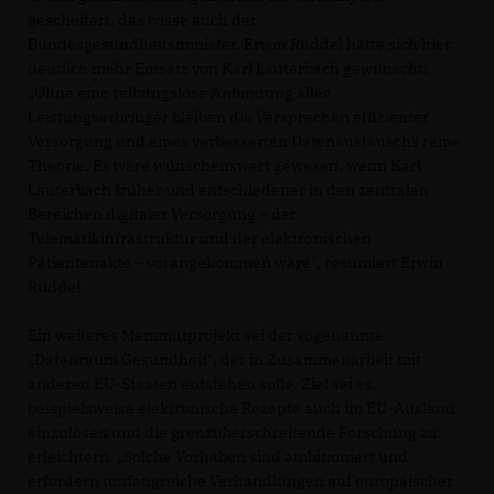
gescheitert, das wisse auch der
Bundesgesundheitsminister. Erwin Rüddel hätte sich hier
deutlich mehr Einsatz von Karl Lauterbach gewünscht:
Ohne eine reibungslose Anbindung aller
Leistungserbringer bleiben die Versprechen effizienter
Versorgung und eines verbesserten Datenaustauschs reine
Theorie. Es wäre wünschenswert gewesen, wenn Karl
Lauterbach früher und entschiedener in den zentralen
Bereichen digitaler Versorgung – der
Telematikinfrastruktur und der elektronischen
Patientenakte – vorangekommen wäre", resümiert Erwin
Rüddel.
Ein weiteres Mammutprojekt sei der sogenannte
Datenraum Gesundheit", der in Zusammenarbeit mit
anderen EU-Staaten entstehen solle. Ziel sei es,
beispielsweise elektronische Rezepte auch im EU-Ausland
einzulösen und die grenzüberschreitende Forschung zu
erleichtern. „Solche Vorhaben sind ambitioniert und
erfordern umfangreiche Verhandlungen auf europäischer