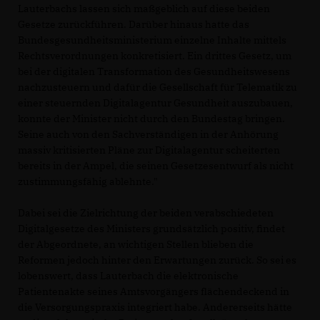
Lauterbachs lassen sich maßgeblich auf diese beiden
Gesetze zurückführen. Darüber hinaus hatte das
Bundesgesundheitsministerium einzelne Inhalte mittels
Rechtsverordnungen konkretisiert. Ein drittes Gesetz, um
bei der digitalen Transformation des Gesundheitswesens
nachzusteuern und dafür die Gesellschaft für Telematik zu
einer steuernden Digitalagentur Gesundheit auszubauen,
konnte der Minister nicht durch den Bundestag bringen.
Seine auch von den Sachverständigen in der Anhörung
massiv kritisierten Pläne zur Digitalagentur scheiterten
bereits in der Ampel, die seinen Gesetzesentwurf als nicht
zustimmungsfähig ablehnte."
Dabei sei die Zielrichtung der beiden verabschiedeten
Digitalgesetze des Ministers grundsätzlich positiv, findet
der Abgeordnete, an wichtigen Stellen blieben die
Reformen jedoch hinter den Erwartungen zurück. So sei es
lobenswert, dass Lauterbach die elektronische
Patientenakte seines Amtsvorgängers flächendeckend in
die Versorgungspraxis integriert habe. Andererseits hätte