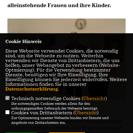
alleinstehende Frauen und ihre Kinder.
Cookie Hinweis
Diese Webseite verwendet Cookies, die notwendig
sind, um die Webseite zu nutzen. Weiterhin
verwenden wir Dienste von Drittanbietern, die uns
helfen, unser Webangebot zu verbessern (Website-
Optmierung). Für die Verwendung bestimmter
Dienste, benötigen wir Ihre Einwilligung. Ihre
Einwilligung können Sie jederzeit widerrufen. Weitere
Informationen finden Sie in unserer
Datenschutzerklärung
.
Technisch notwendige Cookies (
Übersicht
)
Die notwendigen Cookies werden allein für den
ordnungsgemäßen Gebrauch der Webseite benötigt.
Cookies von Drittanbietern (
Übersicht
)
Zur Optimierung unserer Webseite binden wir Dienste und
Als Ergänzung des Sozialsystems wird Frauen mit Kindern
Angebote von Drittanbietern ein.
ein zeitlich begrenztes Zuhause, Hilfe in allen Lebenslagen