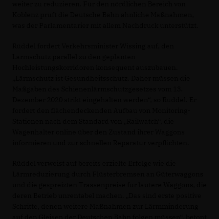
weiter zu reduzieren. Für den nördlichen Bereich von
Koblenz prüft die Deutsche Bahn ähnliche Maßnahmen,
was der Parlamentarier mit allem Nachdruck unterstützt.
Rüddel fordert Verkehrsminister Wissing auf, den
Lärmschutz parallel zu den geplanten
Hochleistungskorridoren konsequent auszubauen.
Lärmschutz ist Gesundheitsschutz. Daher müssen die
Maßgaben des Schienenlärmschutzgesetzes vom 13.
Dezember 2020 strikt eingehalten werden“, so Rüddel. Er
fordert den flächendeckenden Aufbau von Monitoring-
Stationen nach dem Standard von „Railwatch“, die
Wagenhalter online über den Zustand ihrer Waggons
informieren und zur schnellen Reparatur verpflichten.
Rüddel verweist auf bereits erzielte Erfolge wie die
Lärmreduzierung durch Flüsterbremsen an Güterwaggons
und die gespreizten Trassenpreise für lautere Waggons, die
deren Betrieb unrentabel machen. „Das sind erste positive
Schritte, denen weitere Maßnahmen zur Lärmminderung
auf den Gleisen der Deutschen Bahn folgen müssen“, betont