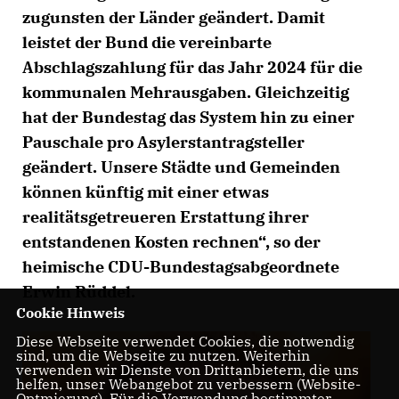
zugunsten der Länder geändert. Damit
leistet der Bund die vereinbarte
Abschlagszahlung für das Jahr 2024 für die
kommunalen Mehrausgaben. Gleichzeitig
hat der Bundestag das System hin zu einer
Pauschale pro Asylerstantragsteller
geändert. Unsere Städte und Gemeinden
können künftig mit einer etwas
realitätsgetreueren Erstattung ihrer
entstandenen Kosten rechnen“, so der
heimische CDU-Bundestagsabgeordnete
Erwin Rüddel.
Cookie Hinweis
Diese Webseite verwendet Cookies, die notwendig
sind, um die Webseite zu nutzen. Weiterhin
verwenden wir Dienste von Drittanbietern, die uns
helfen, unser Webangebot zu verbessern (Website-
Optmierung). Für die Verwendung bestimmter