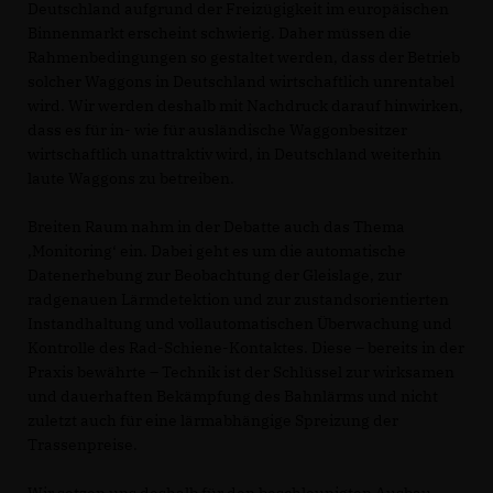
Deutschland aufgrund der Freizügigkeit im europäischen
Binnenmarkt erscheint schwierig. Daher müssen die
Rahmenbedingungen so gestaltet werden, dass der Betrieb
solcher Waggons in Deutschland wirtschaftlich unrentabel
wird. Wir werden deshalb mit Nachdruck darauf hinwirken,
dass es für in- wie für ausländische Waggonbesitzer
wirtschaftlich unattraktiv wird, in Deutschland weiterhin
laute Waggons zu betreiben.
Breiten Raum nahm in der Debatte auch das Thema
Monitoring‘ ein. Dabei geht es um die automatische
Datenerhebung zur Beobachtung der Gleislage, zur
radgenauen Lärmdetektion und zur zustandsorientierten
Instandhaltung und vollautomatischen Überwachung und
Kontrolle des Rad-Schiene-Kontaktes. Diese – bereits in der
Praxis bewährte – Technik ist der Schlüssel zur wirksamen
und dauerhaften Bekämpfung des Bahnlärms und nicht
zuletzt auch für eine lärmabhängige Spreizung der
Trassenpreise.
Wir setzen uns deshalb für den beschleunigten Ausbau