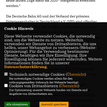
keine lauten Züge mehr bis 2020 - fristgerecht erreichen
werden.“
Die Deutsche Bahn AG und der Verband der privaten
Güterwagenhalter in Deutschland e.V. (VPI) sind offenbar
auf einem guten Weg. Das zeigten die aktuellen Daten zur
Cookie Hinweis
Umrüstung auf leise Güterwaggons, die die
Diese Webseite verwendet Cookies, die notwendig
Lärmschutzbeauftragte der Deutschen Bahn AG Ines Jahnel
sind, um die Webseite zu nutzen. Weiterhin
und der Geschäftsführer des Verbands der privaten
verwenden wir Dienste von Drittanbietern, die uns
helfen, unser Webangebot zu verbessern (Website-
Güterwagenhalter in Deutschland e.V. (VPI) Jürgen Tuscher
Optmierung). Für die Verwendung bestimmter
den Mitgliedern der Parlamentsgruppe Bahnlärm
Dienste, benötigen wir Ihre Einwilligung. Ihre
vorstellten. Die DB AG und der VPI haben die Signale der
Einwilligung können Sie jederzeit widerrufen. Weitere
Informationen finden Sie in unserer
Politik verstanden und setzen diese um. Sie stellten in
Datenschutzerklärung
.
Aussicht, dass die Umrüstung der ca. 120.000 Waggons
Ende 2016 nahezu die 50 Prozent-Quote erreichen werde.
Technisch notwendige Cookies (
Übersicht
)
Die notwendigen Cookies werden allein für den
ordnungsgemäßen Gebrauch der Webseite benötigt.
Parallel werde der passive Lärmschutz entlang der
Cookies von Drittanbietern (
Übersicht
)
Bahnstrecken jährlich um 100 km erweitert. Auf diese
Zur Optimierung unserer Webseite binden wir Dienste und
Angebote von Drittanbietern ein.
Weise werde ein qualitativ besserer Lärmschutz erreicht,
als noch 2014 zu erwarten war. Die Deutsche Bahn wird
Alle akzeptieren
Auswahl speichern
nach eigenen Angaben auch weiterhin neue Technologien