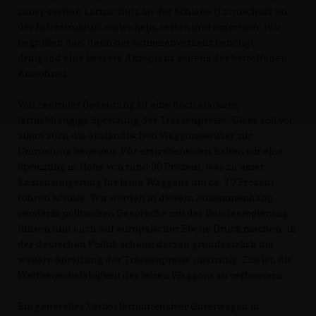
zum passiven Lärmschutz an der Schiene (Lärmschutz an
der Infrastruktur) entwickeln, testen und einsetzen. Wir
begrüßen das; denn der Schienenverkehr benötigt
dringend eine bessere Akzeptanz seitens der betroffenen
Anwohner.
Von zentraler Bedeutung ist eine noch stärkere,
lärmabhängige Spreizung der Trassenpreise. Diese soll vor
allem auch die ausländischen Waggonbesitzer zur
Umrüstung bewegen. Für erstrebenswert halten wir eine
Spreizung in Höhe von rund 30 Prozent, was zu einer
Kostensteigerung für laute Waggons um ca. 10 Prozent
führen könnte. Wir werden in diesem Zusammenhang
verstärkt politischen Gespräche mit der Bundesregierung
führen und auch auf europäischer Ebene Druck machen. In
der deutschen Politik scheint derzeit grundsätzlich die
weitere Spreizung der Trassenpreise unstrittig. Ziel ist, die
Wettbewerbsfähigkeit der leisen Waggons zu verbessern.
Ein generelles Verbot lärmintensiver Güterwagen in