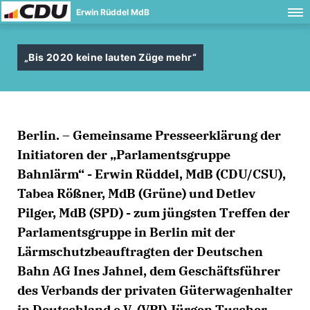
Erwin Rüddel MdB
Bis 2020 keine lauten Züge mehr“
Berlin. – Gemeinsame Presseerklärung der
Initiatoren der „Parlamentsgruppe
Bahnlärm“ - Erwin Rüddel, MdB (CDU/CSU),
Tabea Rößner, MdB (Grüne) und Detlev
Pilger, MdB (SPD) - zum jüngsten Treffen der
Parlamentsgruppe in Berlin mit der
Lärmschutzbeauftragten der Deutschen
Bahn AG Ines Jahnel, dem Geschäftsführer
des Verbands der privaten Güterwagenhalter
in Deutschland e.V. (VPI) Jürgen Tuscher