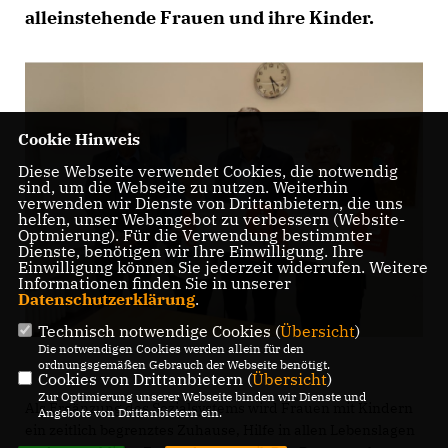
alleinstehende Frauen und ihre Kinder.
Cookie Hinweis
Diese Webseite verwendet Cookies, die notwendig
sind, um die Webseite zu nutzen. Weiterhin
verwenden wir Dienste von Drittanbietern, die uns
helfen, unser Webangebot zu verbessern (Website-
Optmierung). Für die Verwendung bestimmter
Dienste, benötigen wir Ihre Einwilligung. Ihre
Einwilligung können Sie jederzeit widerrufen. Weitere
Informationen finden Sie in unserer
Datenschutzerklärung
.
Technisch notwendige Cookies (
Übersicht
)
Die notwendigen Cookies werden allein für den
ordnungsgemäßen Gebrauch der Webseite benötigt.
Cookies von Drittanbietern (
Übersicht
)
Zur Optimierung unserer Webseite binden wir Dienste und
Als Ergänzung des Sozialsystems wird Frauen mit Kindern
Angebote von Drittanbietern ein.
ein zeitlich begrenztes Zuhause, Hilfe in allen Lebenslagen