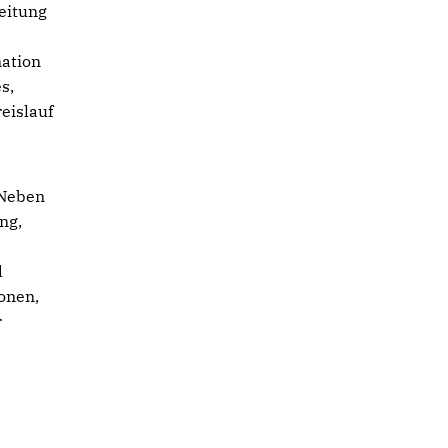
eitung
nation
s,
eislauf
„Neben
ng,
d
onen,
r