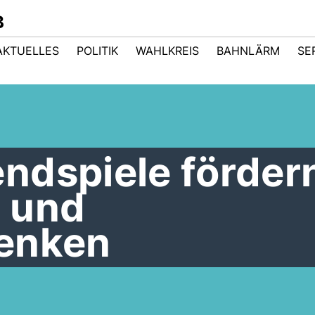
B
AKTUELLES
POLITIK
WAHLKREIS
BAHNLÄRM
SE
ndspiele förder
 und
enken