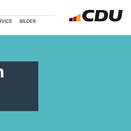
RVICE
BILDER
n