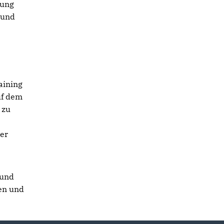
zung
 und
aining
uf dem
 zu
der
 und
gen und