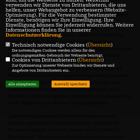
verwenden wir Dienste von Drittanbietern, die uns
helfen, unser Webangebot zu verbessern (Website-
Derzeit, dies erfuhr der Parlamentarier, hat der Landkreis
Optmierung). Für die Verwendung bestimmter
Dienste, benötigen wir Ihre Einwilligung. Ihre
Altenkirchen rund 132.000 Einwohner. Die
Einwilligung können Sie jederzeit widerrufen. Weitere
Arbeitslosenquote liegt bei 5,5 Prozent, die
Informationen finden Sie in unserer
Datenschutzerklärung
.
Bürgergeldquote bei 3,3 Prozent. „Allein hier haben sich
aufgrund der Fallzahlen-Zunahme, stark erhöhter
Technisch notwendige Cookies (
Übersicht
)
Regelsätze sowie gestiegener Mieten die Ausgaben um über
Die notwendigen Cookies werden allein für den
20 Prozent erhöht“, so die Jobcenter-Verantwortlichen.
ordnungsgemäßen Gebrauch der Webseite benötigt.
Cookies von Drittanbietern (
Übersicht
)
Zur Optimierung unserer Webseite binden wir Dienste und
Dies bedeutet für das insgesamt 95 Personen zählende
Angebote von Drittanbietern ein.
Mitarbeiterteam der drei Niederlassungen des Jobcenters
im AK-Land große Herausforderungen in den Sparten
Alle akzeptieren
Auswahl speichern
Zugangserleichterungen durch das Bürgergeld, mehr
Neufälle, weniger Integration, Aufnahme von ukrainischen
sowie Migranten aus weiteren Herkunftsländern.
Die Vermittlung von geflüchteten Menschen aus der
Ukraine und anderen Herkunftsländern, was rund 45
Prozent entspricht, steht bei unserer Arbeit aktuell im
Vordergrund. Wir haben im Kreis Altenkirchen nunmehr