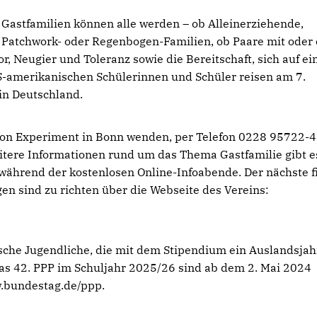
Gastfamilien können alle werden – ob Alleinerziehende,
Patchwork- oder Regenbogen-Familien, ob Paare mit oder
r, Neugier und Toleranz sowie die Bereitschaft, sich auf ei
US-amerikanischen Schülerinnen und Schüler reisen am 7.
in Deutschland.
e von Experiment in Bonn wenden, per Telefon 0228 95722-
itere Informationen rund um das Thema Gastfamilie gibt e
ährend der kostenlosen Online-Infoabende. Der nächste f
n sind zu richten über die Webseite des Vereins:
che Jugendliche, die mit dem Stipendium ein Auslandsjah
s 42. PPP im Schuljahr 2025/26 sind ab dem 2. Mai 2024
w.bundestag.de/ppp.