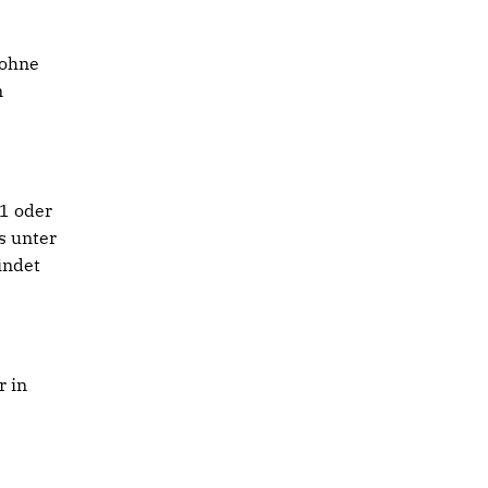
 ohne
n
41 oder
s unter
indet
r in