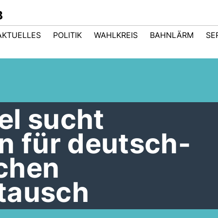
B
AKTUELLES
POLITIK
WAHLKREIS
BAHNLÄRM
SE
el sucht
n für deutsch-
chen
tausch