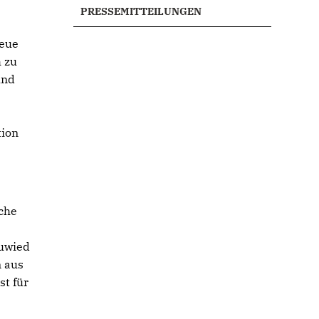
PRESSEMITTEILUNGEN
reue
 zu
und
tion
iche
euwied
n aus
st für