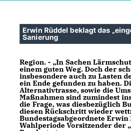
Erwin Rüddel beklagt das „ein
Sanierung
Region. - „In Sachen Lärmschut
einem guten Weg. Doch der sche
insbesondere auch zu Lasten de
ein Ende gefunden zu haben. D
Alternativtrasse, sowie die U
Maßnahmen sind zumindest ins S
die Frage, was diesbezüglich B
diesen Rückschritt wieder wet
Bundestagsabgeordnete Erwin Rü
Wahlperiode Vorsitzender der