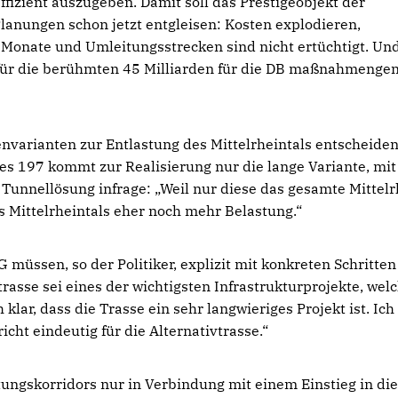
ffizient auszugeben. Damit soll das Prestigeobjekt der
anungen schon jetzt entgleisen: Kosten explodieren,
t Monate und Umleitungsstrecken sind nicht ertüchtigt. Un
für die berühmten 45 Milliarden für die DB maßnahmenge
envarianten zur Entlastung des Mittelrheintals entscheiden
 197 kommt zur Realisierung nur die lange Variante, mit
Tunnellösung infrage: „Weil nur diese das gesamte Mittelr
es Mittelrheintals eher noch mehr Belastung.“
üssen, so der Politiker, explizit mit konkreten Schritten 
trasse sei eines der wichtigsten Infrastrukturprojekte, wel
 klar, dass die Trasse ein sehr langwieriges Projekt ist. Ich
icht eindeutig für die Alternativtrasse.“
tungskorridors nur in Verbindung mit einem Einstieg in di