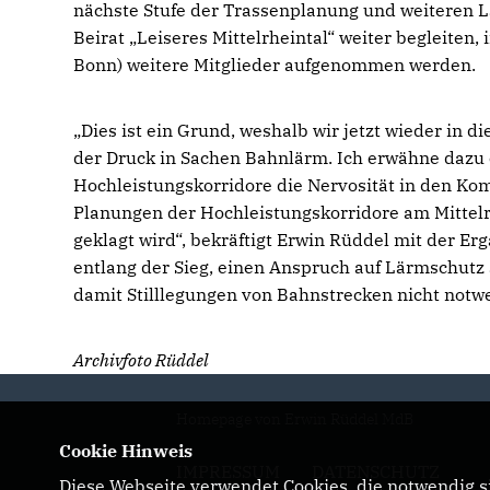
nächste Stufe der Trassenplanung und weiteren 
Beirat „Leiseres Mittelrheintal“ weiter begleiten,
Bonn) weitere Mitglieder aufgenommen werden.
Dies ist ein Grund, weshalb wir jetzt wieder in 
der Druck in Sachen Bahnlärm. Ich erwähne dazu e
Hochleistungskorridore die Nervosität in den Kom
Planungen der Hochleistungskorridore am Mittel
geklagt wird“, bekräftigt Erwin Rüddel mit der E
entlang der Sieg, einen Anspruch auf Lärmschutz
damit Stilllegungen von Bahnstrecken nicht notw
Archivfoto Rüddel
Homepage von Erwin Rüddel MdB
Cookie Hinweis
IMPRESSUM
DATENSCHUTZ
Diese Webseite verwendet Cookies, die notwendig si