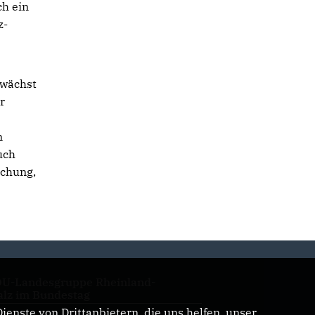
ch ein
z-
 wächst
r
n
uch
echung,
U-Landesgruppe Rheinland-
alz im Bundestag
enste von Drittanbietern, die uns helfen, unser