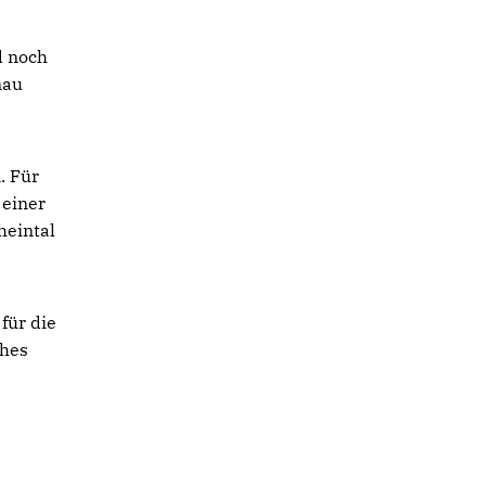
d noch
nau
. Für
 einer
heintal
für die
ches
e