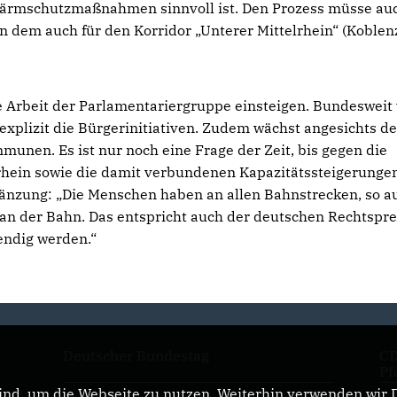
Lärmschutzmaßnahmen sinnvoll ist. Den Prozess müsse au
 in dem auch für den Korridor „Unterer Mittelrhein“ (Koblen
die Arbeit der Parlamentariergruppe einsteigen. Bundesweit
xplizit die Bürgerinitiativen. Zudem wächst angesichts de
munen. Es ist nur noch eine Frage der Zeit, bis gegen die
rhein sowie die damit verbundenen Kapazitätssteigerunge
rgänzung: „Die Menschen haben an allen Bahnstrecken, so a
 an der Bahn. Das entspricht auch der deutschen Rechtspr
endig werden.“
Deutscher Bundestag
CD
Pf
nd, um die Webseite zu nutzen. Weiterhin verwenden wir Di