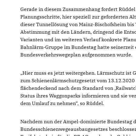
Gerade in diesem Zusammenhang fordert Rüddel v
Planungsschritte, hier speziell zur geforderten A
dieser Tunnellösung von Mainz-Bischofsheim bis Tr
Abstimmung mit den Ländern, dringend die Entsc
Varianten und im weiteren Verlauf konkrete Planu
Bahnlärm-Gruppe im Bundestag hatte seinerzeit er
Bundesverkehrswegeplan aufgenommen wurde.
Hier muss es jetzt weitergehen. Lärmschutz ist
zum Schienenlärmschutzgesetzt vom 13.12.2020 
flächendeckend nach dem Standard von ‚Railwatch
Status ihres Waggonparks informieren und sie ve
dem Umlauf zu nehmen“, so Rüddel.
Nachdem nun der Ampel-dominierte Bundestag de
Bundesschienenwegeausbaugesetzes beschlossen ha