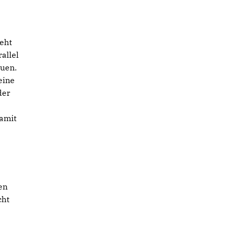
r
ieht
allel
auen.
eine
der
damit
en
cht