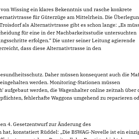
on Wissing ein klares Bekenntnis und rasche konkrete
lternativtrasse für Güterzüge am Mittelrhein. Die Überlegu
oisdorf als Alternativtrasse gibt es schon lange: „Es müss
heidung für eine in der Machbarkeitsstudie untersuchten
ngsschritte erfolgen.“ Die unter seiner Leitung agierende
reicht, dass diese Alternativtrasse in den
 Gesundheitsschutz. Daher müssen konsequent auch die M
eingehalten werden. Monitoring-Stationen müssen
‘ aufgebaut werden, die Wagenhalter online zeitnah über
rpflichten, fehlerhafte Waggons umgehend zu reparieren o
n 4. Gesetzentwurf zur Änderung des
t, konstatiert Rüddel: „Die BSWAG-Novelle ist ein einzi