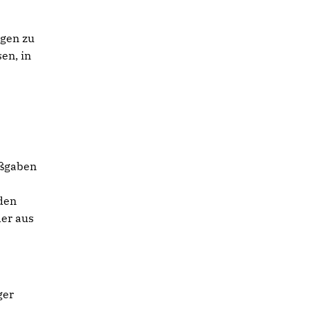
ngen zu
en, in
aßgaben
 den
der aus
ger