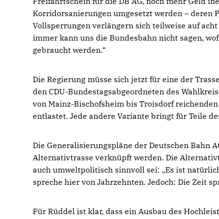
Freifahrtschein für die DB AG, noch mehr Geld ine
Korridorsanierungen umgesetzt werden – deren Pl
Vollsperrungen verlängern sich teilweise auf ach
immer kann uns die Bundesbahn nicht sagen, wo
gebraucht werden.“
Die Regierung müsse sich jetzt für eine der Trass
den CDU-Bundestagsabgeordneten des Wahlkreises
von Mainz-Bischofsheim bis Troisdorf reichenden 
entlastet. Jede andere Variante bringt für Teile d
Die Generalisierungspläne der Deutschen Bahn AG m
Alternativtrasse verknüpft werden. Die Alternativ
auch umweltpolitisch sinnvoll sei: „Es ist natürlich
spreche hier von Jahrzehnten. Jedoch: Die Zeit spr
Für Rüddel ist klar, dass ein Ausbau des Hochleis