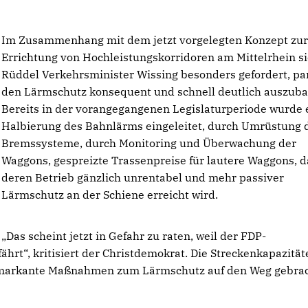
Im Zusammenhang mit dem jetzt vorgelegten Konzept zu
Errichtung von Hochleistungskorridoren am Mittelrhein s
Rüddel Verkehrsminister Wissing besonders gefordert, par
den Lärmschutz konsequent und schnell deutlich auszub
Bereits in der vorangegangenen Legislaturperiode wurde 
Halbierung des Bahnlärms eingeleitet, durch Umrüstung 
Bremssysteme, durch Monitoring und Überwachung der
Waggons, gespreizte Trassenpreise für lautere Waggons, 
deren Betrieb gänzlich unrentabel und mehr passiver
Lärmschutz an der Schiene erreicht wird.
Das scheint jetzt in Gefahr zu raten, weil der FDP-
hrt“, kritisiert der Christdemokrat. Die Streckenkapazität
s markante Maßnahmen zum Lärmschutz auf den Weg gebra