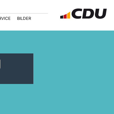
RVICE
BILDER
g