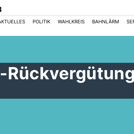
B
AKTUELLES
POLITIK
WAHLKREIS
BAHNLÄRM
SE
l-Rückvergütun