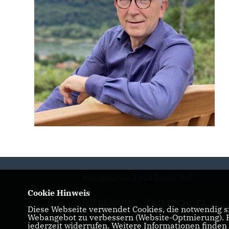
Homepage von Erwin Rüddel MdB
Cookie Hinweis
IMPRESSUM
DATENSCHUTZ
Diese Webseite verwendet Cookies, die notwendig si
KONTAKT
Webangebot zu verbessern (Website-Optmierung). Fü
jederzeit widerrufen. Weitere Informationen finden