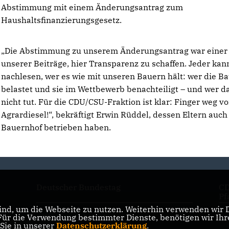
Abstimmung mit einem Änderungsantrag zum
Haushaltsfinanzierungsgesetz.
Die Abstimmung zu unserem Änderungsantrag war einer
unserer Beiträge, hier Transparenz zu schaffen. Jeder kan
nachlesen, wer es wie mit unseren Bauern hält: wer die B
belastet und sie im Wettbewerb benachteiligt – und wer d
nicht tut. Für die CDU/CSU-Fraktion ist klar: Finger weg v
Agrardiesel!“, bekräftigt Erwin Rüddel, dessen Eltern auch
Bauernhof betrieben haben.
Deutscher Bundestag
CD
Pf
nd, um die Webseite zu nutzen. Weiterhin verwenden wir Di
r die Verwendung bestimmter Dienste, benötigen wir Ihre 
CDU Deutschlands
CD
 Sie in unserer
Datenschutzerklärung
.