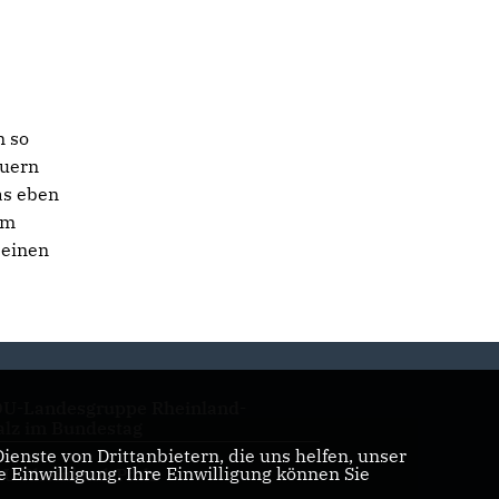
n so
auern
as eben
om
 einen
U-Landesgruppe Rheinland-
alz im Bundestag
enste von Drittanbietern, die uns helfen, unser
Einwilligung. Ihre Einwilligung können Sie
U Rheinland-Pfalz