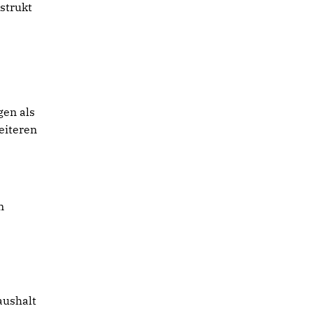
strukt
r
gen als
eiteren
n
aushalt