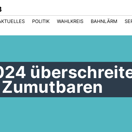
B
AKTUELLES
POLITIK
WAHLKREIS
BAHNLÄRM
SE
024 überschreit
 Zumutbaren