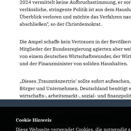
2024 vermittelt keine Aufbruchsstimmung, er sorg
verlässliche, stringente Politik ist aus dem Haus
Überblick verloren und möchte das Verfahren nac
abschließen“, so der Christdemokrat.
Die Ampel schaffe kein Vertrauen in der Bevölker
Mitglieder der Bundesregierung agierten aber w
von einem deutschen Wirtschaftswunder, der Wirt
und der Finanzminister von soliden Haushalten.
Dieses ‚Traumtänzertrio‘ sollte sofort aufwachen
Bürger und Unternehmen. Deutschland benötigt en
wirtschafts-, arbeitsmarkt-, sozial- und finanzpol
Homepage von Erwin Rüddel MdB
Cookie Hinweis
IMPRESSUM
DATENSCHUTZ
Diese Webseite verwendet Cookies, die notwendig si