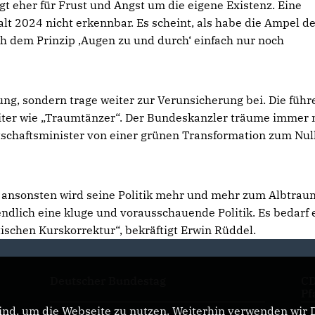
t eher für Frust und Angst um die eigene Existenz. Eine
halt 2024 nicht erkennbar. Es scheint, als habe die Ampel d
h dem Prinzip ‚Augen zu und durch‘ einfach nur noch
ung, sondern trage weiter zur Verunsicherung bei. Die füh
eiter wie „Traumtänzer“. Der Bundeskanzler träume immer 
schaftsminister von einer grünen Transformation zum Null
, ansonsten wird seine Politik mehr und mehr zum Albtrau
dlich eine kluge und vorausschauende Politik. Es bedarf 
itischen Kurskorrektur“, bekräftigt Erwin Rüddel.
Deutscher Bundestag
CD
Pf
nd, um die Webseite zu nutzen. Weiterhin verwenden wir Di