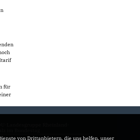
en
renden
noch
tarif
m für
einer
U-Landesgruppe Rheinland-
alz im Bundestag
enste von Drittanbietern, die uns helfen, unser