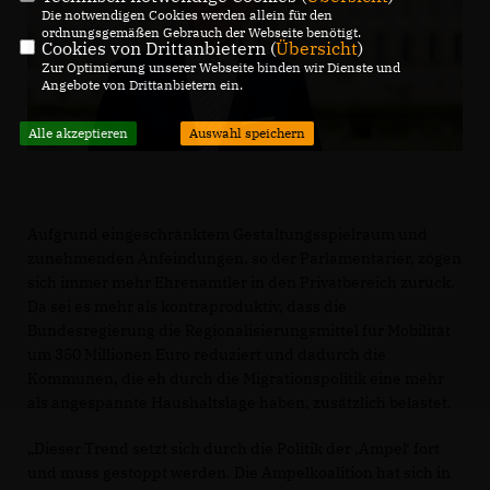
Die notwendigen Cookies werden allein für den
ordnungsgemäßen Gebrauch der Webseite benötigt.
Cookies von Drittanbietern (
Übersicht
)
Zur Optimierung unserer Webseite binden wir Dienste und
Angebote von Drittanbietern ein.
Alle akzeptieren
Auswahl speichern
Aufgrund eingeschränktem Gestaltungsspielraum und
zunehmenden Anfeindungen, so der Parlamentarier, zögen
sich immer mehr Ehrenamtler in den Privatbereich zurück.
Da sei es mehr als kontraproduktiv, dass die
Bundesregierung die Regionalisierungsmittel für Mobilität
um 350 Millionen Euro reduziert und dadurch die
Kommunen, die eh durch die Migrationspolitik eine mehr
als angespannte Haushaltslage haben, zusätzlich belastet.
Dieser Trend setzt sich durch die Politik der ‚Ampel‘ fort
und muss gestoppt werden. Die Ampelkoalition hat sich in