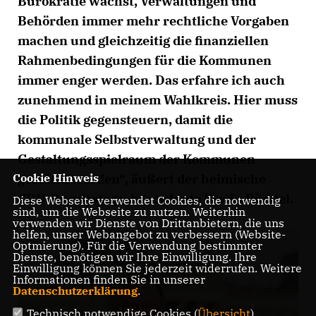
Bürokratie wächst, Verwaltungen und
Behörden immer mehr rechtliche Vorgaben
machen und gleichzeitig die finanziellen
Rahmenbedingungen für die Kommunen
immer enger werden. Das erfahre ich auch
zunehmend in meinem Wahlkreis. Hier muss
die Politik gegensteuern, damit die
kommunale Selbstverwaltung und der
Gestaltungsspielraum der Kommunen
Cookie Hinweis
gestärkt werden“, äußert der heimische
CDU-Bundestagsabgeordnete Erwin Rüddel.
Diese Webseite verwendet Cookies, die notwendig
sind, um die Webseite zu nutzen. Weiterhin
verwenden wir Dienste von Drittanbietern, die uns
helfen, unser Webangebot zu verbessern (Website-
Optmierung). Für die Verwendung bestimmter
Dienste, benötigen wir Ihre Einwilligung. Ihre
Einwilligung können Sie jederzeit widerrufen. Weitere
Informationen finden Sie in unserer
Datenschutzerklärung
.
Technisch notwendige Cookies (
Übersicht
)