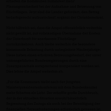
erhalten die Kommunen zumindest mehr
Planungssicherheit bei der Aufnahme und Betreuung von
Flüchtlingen. Jetzt sind die Länder gefordert, den Betrag
bedarfsgerecht aufzustocken“, ergänzt der Christdemokrat.
Nicht hilfreich sei, dass die Ampel offensichtlich weiterhin
nicht gewillt ist, zur vollständigen Übernahme der Kosten
der Unterkunft für anerkannte Flüchtlinge
zurückzukehren. Auch bleibe weiterhin die besondere
kommunale Belastung durch unbegleitete Minderjährige:
Diese haben einen erhöhten Betreuungsbedarf, der unter
unionsgeführten Bundesregierungen durch eine
Zusatzpauschale entsprechend kompensiert worden sei.
Dies lehne die Ampel weiterhin ab.
Für die Kommunen bleibt nach der jüngsten
Ministerpräsidentenkonferenz mit dem Bundeskanzler
mehr Schatten als Licht. Der erhoffte große Durchbruch,
der in der aktuellen Situation sowohl hinsichtlich
Begrenzung des Zuzugs als auch bei der Bewältigung der
finanziellen Herausforderungen erforderlich gewesen ist,