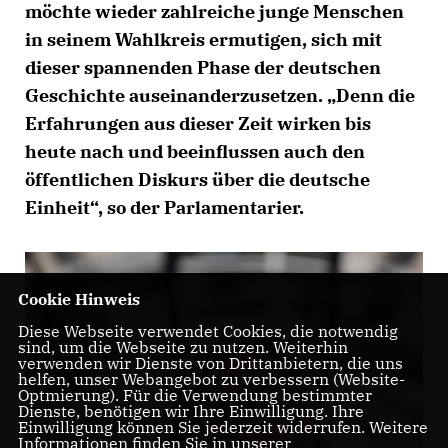
möchte wieder zahlreiche junge Menschen
in seinem Wahlkreis ermutigen, sich mit
dieser spannenden Phase der deutschen
Geschichte auseinanderzusetzen. „Denn die
Erfahrungen aus dieser Zeit wirken bis
heute nach und beeinflussen auch den
öffentlichen Diskurs über die deutsche
Einheit“, so der Parlamentarier.
Cookie Hinweis
Diese Webseite verwendet Cookies, die notwendig
sind, um die Webseite zu nutzen. Weiterhin
verwenden wir Dienste von Drittanbietern, die uns
helfen, unser Webangebot zu verbessern (Website-
Optmierung). Für die Verwendung bestimmter
Dienste, benötigen wir Ihre Einwilligung. Ihre
Einwilligung können Sie jederzeit widerrufen. Weitere
Informationen finden Sie in unserer