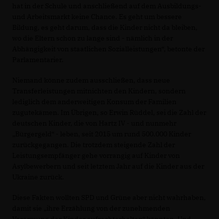
hat in der Schule und anschließend auf dem Ausbildungs-
und Arbeitsmarkt keine Chance. Es geht um bessere
Bildung, es geht darum, dass die Kinder nicht da bleiben,
wo die Eltern schon zu lange sind - nämlich in der
Abhängigkeit von staatlichen Sozialleistungen“, betonte der
Parlamentarier.
Niemand könne zudem ausschließen, dass neue
Transferleistungen mitnichten den Kindern, sondern
lediglich dem anderweitigen Konsum der Familien
zugutekämen. Im Übrigen, so Erwin Rüddel, sei die Zahl der
deutschen Kinder, die von Hartz IV - und nunmehr
Bürgergeld“ - leben, seit 2015 um rund 500.000 Kinder
zurückgegangen. Die trotzdem steigende Zahl der
Leistungsempfänger gehe vorrangig auf Kinder von
Asylbewerbern und seit letztem Jahr auf die Kinder aus der
Ukraine zurück.
Diese Fakten wollten SPD und Grüne aber nicht wahrhaben,
damit sie „ihre Erzählung von der zunehmenden
Verarmung der Kinder aufrechterhalten“ könnten. Und,