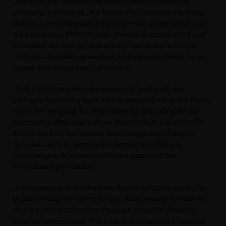
Wir haben in Deutschland derzeit rund 2,6 Millionen
offizielle‘ Arbeitslose. Wir haben aber insgesamt fast vier
Millionen erwerbsfähige Empfänger von ‚Bürgergeld‘, und
wir haben etwa 600.000 junge Menschen zwischen 18 und
24 Jahren, die rein gar nichts tun – also weder arbeiten
noch eine Ausbildung machen. Und viele von ihnen haben
keinen Schulabschluss“, so Rüddel.
Nach Einführung des „Bürgergeldes“ und nach der
kräftigen Anhebung des Kindergeldes sollte sich der Fokus
nach Überzeugung des Abgeordneten deshalb nicht auf
nochmals kräftig angehobene Transferleistungen für die
Eltern, sondern auf bessere Betreuungsmöglichkeiten,
Sprachunterricht, gezielte Förderung von Kindern,
zuverlässigen Schulunterricht und ganzheitliche
Förderkonzepte richten.
Wir müssen in den Abbau von Sprachdefiziten und in die
Qualifizierung der Eltern für den Arbeitsmarkt investieren.
Wer in unser Schulsystem einsteigt, muss die deutsche
Sprache beherrschen. Wer unsere Sprache nicht versteht.