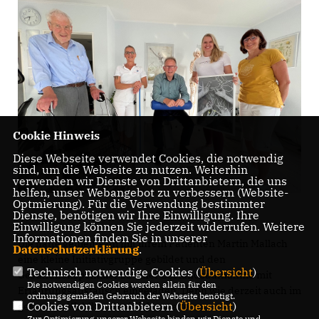
Cookie Hinweis
Diese Webseite verwendet Cookies, die notwendig
sind, um die Webseite zu nutzen. Weiterhin
verwenden wir Dienste von Drittanbietern, die uns
helfen, unser Webangebot zu verbessern (Website-
Optmierung). Für die Verwendung bestimmter
Dienste, benötigen wir Ihre Einwilligung. Ihre
Einwilligung können Sie jederzeit widerrufen. Weitere
Informationen finden Sie in unserer
Die hatte gemeinsam mit ihrem Patienten Martin Mallach
Datenschutzerklärung
.
eine kleine Initiativgruppe gebildet und den
Technisch notwendige Cookies (
Übersicht
)
Gesundheitspolitiker zu einer Bestandsaufnahme mit
Die notwendigen Cookies werden allein für den
Erfahrungsaustausch eingeladen. Denn wie derzeit auch im
ordnungsgemäßen Gebrauch der Webseite benötigt.
Cookies von Drittanbietern (
Übersicht
)
gesamten Wahlkreis bei vielen weiteren
Zur Optimierung unserer Webseite binden wir Dienste und