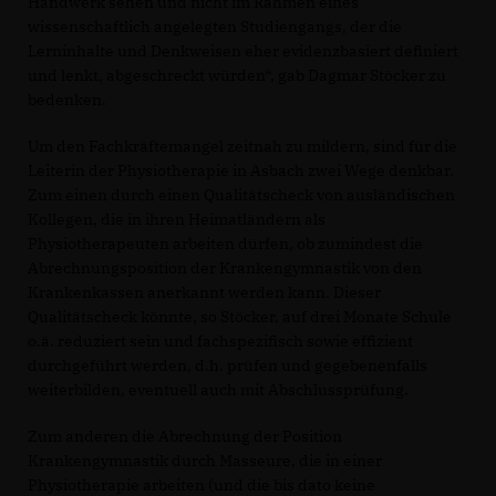
Handwerk sehen und nicht im Rahmen eines
wissenschaftlich angelegten Studiengangs, der die
Lerninhalte und Denkweisen eher evidenzbasiert definiert
und lenkt, abgeschreckt würden“, gab Dagmar Stöcker zu
bedenken.
Um den Fachkräftemangel zeitnah zu mildern, sind für die
Leiterin der Physiotherapie in Asbach zwei Wege denkbar.
Zum einen durch einen Qualitätscheck von ausländischen
Kollegen, die in ihren Heimatländern als
Physiotherapeuten arbeiten dürfen, ob zumindest die
Abrechnungsposition der Krankengymnastik von den
Krankenkassen anerkannt werden kann. Dieser
Qualitätscheck könnte, so Stöcker, auf drei Monate Schule
o.ä. reduziert sein und fachspezifisch sowie effizient
durchgeführt werden, d.h. prüfen und gegebenenfalls
weiterbilden, eventuell auch mit Abschlussprüfung.
Zum anderen die Abrechnung der Position
Krankengymnastik durch Masseure, die in einer
Physiotherapie arbeiten (und die bis dato keine