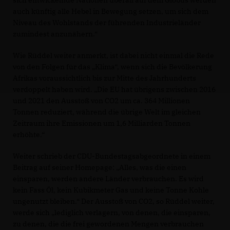
sich entwickelnde Nationen überall auf dem Globus werden
auch künftig alle Hebel in Bewegung setzen, um sich dem
Niveau des Wohlstands der führenden Industrieländer
zumindest anzunähern.“
Wie Rüddel weiter anmerkt, ist dabei nicht einmal die Rede
von den Folgen für das „Klima“, wenn sich die Bevölkerung
Afrikas voraussichtlich bis zur Mitte des Jahrhunderts
verdoppelt haben wird. „Die EU hat übrigens zwischen 2016
und 2021 den Ausstoß von CO2 um ca. 364 Millionen
Tonnen reduziert, während die übrige Welt im gleichen
Zeitraum ihre Emissionen um 1,6 Milliarden Tonnen
erhöhte.“
Weiter schrieb der CDU-Bundestagsabgeordnete in einem
Beitrag auf seiner Homepage: „Alles, was die einen
einsparen, werden andere Länder verbrauchen. Es wird
kein Fass Öl, kein Kubikmeter Gas und keine Tonne Kohle
ungenutzt bleiben.“ Der Ausstoß von CO2, so Rüddel weiter,
werde sich „lediglich verlagern, von denen, die einsparen,
zu denen, die die frei gewordenen Mengen verbrauchen