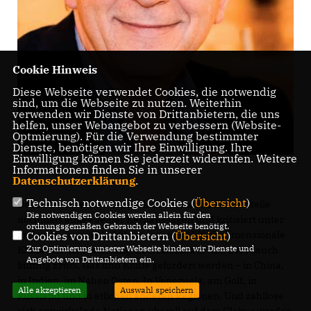
Cookie Hinweis
Diese Webseite verwendet Cookies, die notwendig
sind, um die Webseite zu nutzen. Weiterhin
verwenden wir Dienste von Drittanbietern, die uns
helfen, unser Webangebot zu verbessern (Website-
Optmierung). Für die Verwendung bestimmter
Dienste, benötigen wir Ihre Einwilligung. Ihre
Einwilligung können Sie jederzeit widerrufen. Weitere
Informationen finden Sie in unserer
Datenschutzerklärung
.
Technisch notwendige Cookies (
Übersicht
)
Deshalb wiederholt der Parlamentarier an dieser Stelle
Die notwendigen Cookies werden allein für den
nochmals einige seiner Kernaussagen und kritisiert unter
ordnungsgemäßen Gebrauch der Webseite benötigt.
anderem eine medial überwiegend völlig eindimensionale
Cookies von Drittanbietern (
Übersicht
)
Zur Optimierung unserer Webseite binden wir Dienste und
Klima-Berichterstattung. Er weist darauf hin, dass „auch
Angebote von Drittanbietern ein.
künftig Erdöl, Gas und Kohle gefördert werden – in China,
in Indien, im Nahen Osten, In Venezuela, am Golf, in
Alle akzeptieren
Auswahl speichern
Russland und in etlichen anderen Regionen. Und zahllose