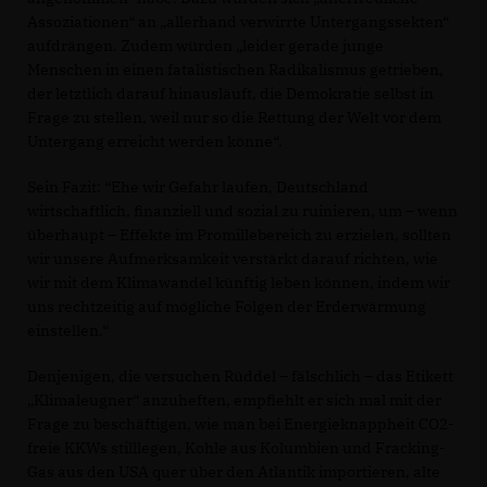
Assoziationen“ an „allerhand verwirrte Untergangssekten“
aufdrängen. Zudem würden „leider gerade junge
Menschen in einen fatalistischen Radikalismus getrieben,
der letztlich darauf hinausläuft, die Demokratie selbst in
Frage zu stellen, weil nur so die Rettung der Welt vor dem
Untergang erreicht werden könne“.
Sein Fazit: “Ehe wir Gefahr laufen, Deutschland
wirtschaftlich, finanziell und sozial zu ruinieren, um – wenn
überhaupt – Effekte im Promillebereich zu erzielen, sollten
wir unsere Aufmerksamkeit verstärkt darauf richten, wie
wir mit dem Klimawandel künftig leben können, indem wir
uns rechtzeitig auf mögliche Folgen der Erderwärmung
einstellen.“
Denjenigen, die versuchen Rüddel – fälschlich – das Etikett
Klimaleugner“ anzuheften, empfiehlt er sich mal mit der
Frage zu beschäftigen, wie man bei Energieknappheit CO2-
freie KKWs stilllegen, Kohle aus Kolumbien und Fracking-
Gas aus den USA quer über den Atlantik importieren, alte