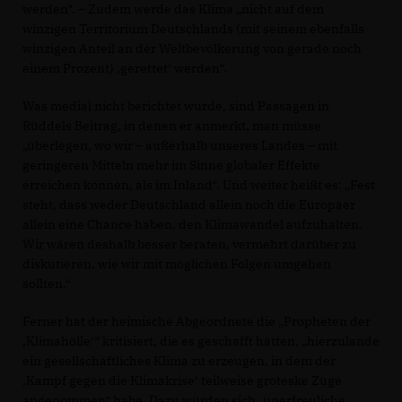
werden“. – Zudem werde das Klima „nicht auf dem
winzigen Territorium Deutschlands (mit seinem ebenfalls
winzigen Anteil an der Weltbevölkerung von gerade noch
einem Prozent) ‚gerettet‘ werden“.
Was medial nicht berichtet wurde, sind Passagen in
Rüddels Beitrag, in denen er anmerkt, man müsse
überlegen, wo wir – außerhalb unseres Landes – mit
geringeren Mitteln mehr im Sinne globaler Effekte
erreichen können, als im Inland“. Und weiter heißt es: „Fest
steht, dass weder Deutschland allein noch die Europäer
allein eine Chance haben, den Klimawandel aufzuhalten.
Wir wären deshalb besser beraten, vermehrt darüber zu
diskutieren, wie wir mit möglichen Folgen umgehen
sollten.“
Ferner hat der heimische Abgeordnete die „Propheten der
Klimahölle‘“ kritisiert, die es geschafft hätten, „hierzulande
ein gesellschaftliches Klima zu erzeugen, in dem der
Kampf gegen die Klimakrise‘ teilweise groteske Züge
angenommen“ habe. Dazu würden sich „unerfreuliche