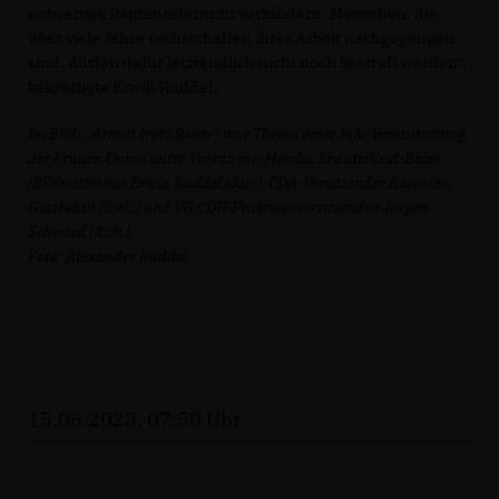
notwenige Rentenreform zu verhindern. Menschen, die
über viele Jahre rechtschaffen ihrer Arbeit nachgegangen
sind, dürfen dafür letztendlich nicht noch bestraft werden“,
bekräftigte Erwin Rüddel.
Im Bild: „Armut trotz Rente“ war Thema einer Info-Veranstaltung
der Frauen Union unter Vorsitz von Monika Krautscheid-Bosse
(Bildmitte) mit Erwin Rüddel (3.v.r.), CDA-Vorsitzender Roswitha
Gottbehüt (2.v.li.) und VG CDU-Fraktionsvorsitzenden Jürgen
Schmied (3.v.li.).
Foto: Alexander Rüddel
15.06.2023, 07:50 Uhr