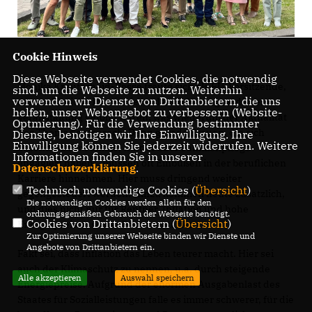
Cookie Hinweis
Diese Webseite verwendet Cookies, die notwendig
Monika Krautscheid-Bosse freute sich als FU-Vorsitzende,
sind, um die Webseite zu nutzen. Weiterhin
verwenden wir Dienste von Drittanbietern, die uns
dass zahlreiche Interessierte der Einladung zu dieser
helfen, unser Webangebot zu verbessern (Website-
Veranstaltung gefolgt waren, was wiederum der Aktualität
Optmierung). Für die Verwendung bestimmter
des Themas entsprach. Denn gerade Frauen, die sich
Dienste, benötigen wir Ihre Einwilligung. Ihre
Einwilligung können Sie jederzeit widerrufen. Weitere
besonders für Familie, Kinder oder Familienpflege
Informationen finden Sie in unserer
engagiert haben, „müssen oft Einbußen in der beruflichen
Datenschutzerklärung
.
Karriere hinnehmen. Hier muss dringend weiter
Technisch notwendige Cookies (
Übersicht
)
gegengesteuert werden. Hinzu kommen heute zusätzlich,
Die notwendigen Cookies werden allein für den
und dies nicht nur für Rentner, Inflation und hohe
ordnungsgemäßen Gebrauch der Webseite benötigt.
Cookies von Drittanbietern (
Übersicht
)
Energiepreise“, so der Parlamentarier.
Zur Optimierung unserer Webseite binden wir Dienste und
Angebote von Drittanbietern ein.
Fakt sei, dass Inflation das Leben teurer macht. Hier sei
auch der Klimaschutz zu nennen, u.a. durch steigende
Alle akzeptieren
Auswahl speichern
Energiepreise. Aufgrund der enormen Ausgabenlast des
Staates für Sozialleistungen falle es immer schwerer, für die