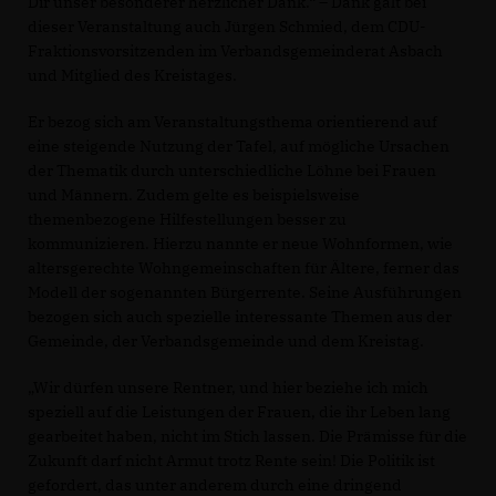
Dir unser besonderer herzlicher Dank.“ – Dank galt bei
dieser Veranstaltung auch Jürgen Schmied, dem CDU-
Fraktionsvorsitzenden im Verbandsgemeinderat Asbach
und Mitglied des Kreistages.
Er bezog sich am Veranstaltungsthema orientierend auf
eine steigende Nutzung der Tafel, auf mögliche Ursachen
der Thematik durch unterschiedliche Löhne bei Frauen
und Männern. Zudem gelte es beispielsweise
themenbezogene Hilfestellungen besser zu
kommunizieren. Hierzu nannte er neue Wohnformen, wie
altersgerechte Wohngemeinschaften für Ältere, ferner das
Modell der sogenannten Bürgerrente. Seine Ausführungen
bezogen sich auch spezielle interessante Themen aus der
Gemeinde, der Verbandsgemeinde und dem Kreistag.
Wir dürfen unsere Rentner, und hier beziehe ich mich
speziell auf die Leistungen der Frauen, die ihr Leben lang
gearbeitet haben, nicht im Stich lassen. Die Prämisse für die
Zukunft darf nicht Armut trotz Rente sein! Die Politik ist
gefordert, das unter anderem durch eine dringend