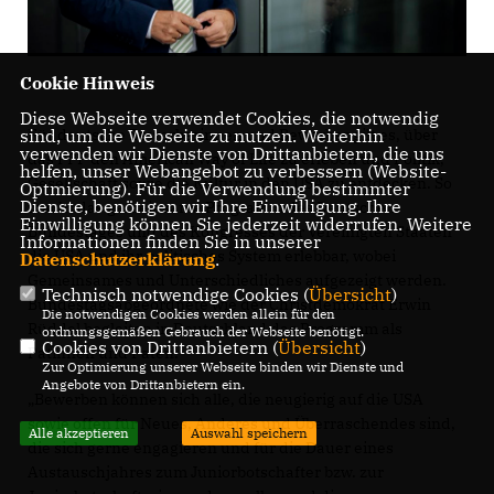
Cookie Hinweis
Diese Webseite verwendet Cookies, die notwendig
sind, um die Webseite zu nutzen. Weiterhin
Für deutsche Bewerberinnen und Bewerber gilt es, über
verwenden wir Dienste von Drittanbietern, die uns
das PPP den American Way of Life zu erleben und Politik,
helfen, unser Webangebot zu verbessern (Website-
Gesellschaft sowie die Kultur in den USA zu entdecken. So
Optmierung). Für die Verwendung bestimmter
Dienste, benötigen wir Ihre Einwilligung. Ihre
macht das gemeinsame Programm des Deutschen
Einwilligung können Sie jederzeit widerrufen. Weitere
Bundestages und des Kongresses der Vereinigten Staaten
Informationen finden Sie in unserer
die USA und ihr politisches System erlebbar, wobei
Datenschutzerklärung
.
Gemeinsames und Unterschiedliches aufgezeigt werden.
Technisch notwendige Cookies (
Übersicht
)
Bundestagsabgeordnete wie der Christdemokrat Erwin
Die notwendigen Cookies werden allein für den
Rüddel begleiten in Deutschland das Programm als
ordnungsgemäßen Gebrauch der Webseite benötigt.
Cookies von Drittanbietern (
Übersicht
)
Patinnen und Paten.
Zur Optimierung unserer Webseite binden wir Dienste und
Angebote von Drittanbietern ein.
Bewerben können sich alle, die neugierig auf die USA
sowie offen für Neues, Anderes und Überraschendes sind,
Alle akzeptieren
Auswahl speichern
die sich gerne engagieren und für die Dauer eines
Austauschjahres zum Juniorbotschafter bzw. zur