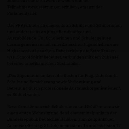
Juniorbotschafterin werden wollen und die
Teilnahmevoraussetzungen erfüllen“, ergänzt der
Parlamentarier.
Das PPP richtet sich einerseits an Schüler und Schülerinnen
und andererseits an junge Berufstätige und
Auszubildende. Für Schülerinnen und Schüler geht es
darum gemeinsam mit amerikanischen Jugendlichen eine
Highschool zu besuchen. Dabei erleben die Betreffenden
was „School Spirit“ bedeutet, verbunden mit dem Zuhause
bei einer amerikanischen Gastfamilie.
Das Stipendium umfasst die Kosten für Flug, Unterkunft,
Schule und Versicherung sowie Vorbereitung und
Betreuung durch professionelle Austauschorganisationen“,
so Rüddel weiter.
Bewerben können sich Schülerinnen und Schüler, wenn sie
einen ersten Wohnsitz und den Lebensmittelpunkt in der
Bundesrepublik Deutschland haben, zum Zeitpunkt der
Ausreise (Stichtag: 31. Juli) mindestens 15 und höchsten 17