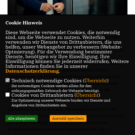
Cookie Hinweis
Diese Webseite verwendet Cookies, die notwendig
sind, um die Webseite zu nutzen. Weiterhin
Für deutsche Bewerberinnen und Bewerber gilt es, über
verwenden wir Dienste von Drittanbietern, die uns
das PPP den American Way of Life zu erleben und Politik,
helfen, unser Webangebot zu verbessern (Website-
Gesellschaft sowie die Kultur in den USA zu entdecken. So
Optmierung). Für die Verwendung bestimmter
Dienste, benötigen wir Ihre Einwilligung. Ihre
macht das gemeinsame Programm des Deutschen
Einwilligung können Sie jederzeit widerrufen. Weitere
Bundestages und des Kongresses der Vereinigten Staaten
Informationen finden Sie in unserer
die USA und ihr politisches System erlebbar, wobei
Datenschutzerklärung
.
Gemeinsames und Unterschiedliches aufgezeigt werden.
Technisch notwendige Cookies (
Übersicht
)
Bundestagsabgeordnete wie der Christdemokrat Erwin
Die notwendigen Cookies werden allein für den
Rüddel begleiten in Deutschland das Programm als
ordnungsgemäßen Gebrauch der Webseite benötigt.
Cookies von Drittanbietern (
Übersicht
)
Patinnen und Paten.
Zur Optimierung unserer Webseite binden wir Dienste und
Angebote von Drittanbietern ein.
Bewerben können sich alle, die neugierig auf die USA
sowie offen für Neues, Anderes und Überraschendes sind,
Alle akzeptieren
Auswahl speichern
die sich gerne engagieren und für die Dauer eines
Austauschjahres zum Juniorbotschafter bzw. zur