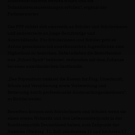
Juniorbotschafterin werden wollen und die
Teilnahmevoraussetzungen erfüllen“, ergänzt der
Parlamentarier.
Das PPP richtet sich einerseits an Schüler und Schülerinnen
und andererseits an junge Berufstätige und
Auszubildende. Für Schülerinnen und Schüler geht es
darum gemeinsam mit amerikanischen Jugendlichen eine
Highschool zu besuchen. Dabei erleben die Betreffenden
was „School Spirit“ bedeutet, verbunden mit dem Zuhause
bei einer amerikanischen Gastfamilie.
Das Stipendium umfasst die Kosten für Flug, Unterkunft,
Schule und Versicherung sowie Vorbereitung und
Betreuung durch professionelle Austauschorganisationen“,
so Rüddel weiter.
Bewerben können sich Schülerinnen und Schüler, wenn sie
einen ersten Wohnsitz und den Lebensmittelpunkt in der
Bundesrepublik Deutschland haben, zum Zeitpunkt der
Ausreise (Stichtag: 31. Juli) mindestens 15 und höchsten 17