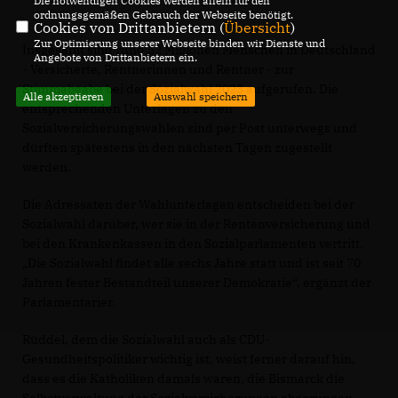
Die notwendigen Cookies werden allein für den
ordnungsgemäßen Gebrauch der Webseite benötigt.
Cookies von Drittanbietern (
Übersicht
)
Zur Optimierung unserer Webseite binden wir Dienste und
Insgesamt sind rund 52 Millionen Menschen in Deutschland
Angebote von Drittanbietern ein.
- Versicherte, Rentnerinnen und Rentner - zur
Stimmabgabe bei der Sozialwahl 2023 aufgerufen. Die
Alle akzeptieren
Auswahl speichern
entsprechenden Unterlagen zu den
Sozialversicherungswahlen sind per Post unterwegs und
dürften spätestens in den nächsten Tagen zugestellt
werden.
Die Adressaten der Wahlunterlagen entscheiden bei der
Sozialwahl darüber, wer sie in der Rentenversicherung und
bei den Krankenkassen in den Sozialparlamenten vertritt.
Die Sozialwahl findet alle sechs Jahre statt und ist seit 70
Jahren fester Bestandteil unserer Demokratie“, ergänzt der
Parlamentarier.
Rüddel, dem die Sozialwahl auch als CDU-
Gesundheitspolitiker wichtig ist, weist ferner darauf hin,
dass es die Katholiken damals waren, die Bismarck die