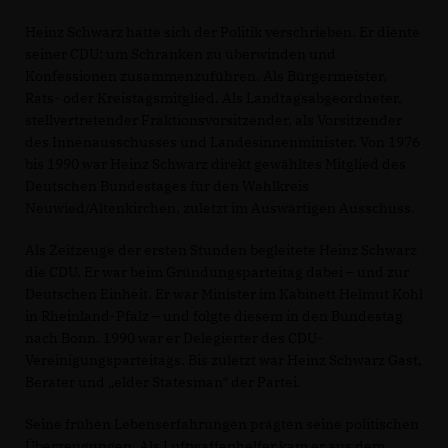
Heinz Schwarz hatte sich der Politik verschrieben. Er diente
seiner CDU: um Schranken zu überwinden und
Konfessionen zusammenzuführen. Als Bürgermeister,
Rats- oder Kreistagsmitglied. Als Landtagsabgeordneter,
stellvertretender Fraktionsvorsitzender, als Vorsitzender
des Innenausschusses und Landesinnenminister. Von 1976
bis 1990 war Heinz Schwarz direkt gewähltes Mitglied des
Deutschen Bundestages für den Wahlkreis
Neuwied/Altenkirchen, zuletzt im Auswärtigen Ausschuss.
Als Zeitzeuge der ersten Stunden begleitete Heinz Schwarz
die CDU. Er war beim Gründungsparteitag dabei – und zur
Deutschen Einheit. Er war Minister im Kabinett Helmut Kohl
in Rheinland-Pfalz – und folgte diesem in den Bundestag
nach Bonn. 1990 war er Delegierter des CDU-
Vereinigungsparteitags. Bis zuletzt war Heinz Schwarz Gast,
Berater und „elder Statesman“ der Partei.
Seine frühen Lebenserfahrungen prägten seine politischen
Überzeugungen. Als Luftwaffenhelfer kam er aus dem