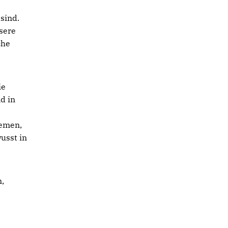
0
sind.
sere
che
ie
d in
hemen,
usst in
,