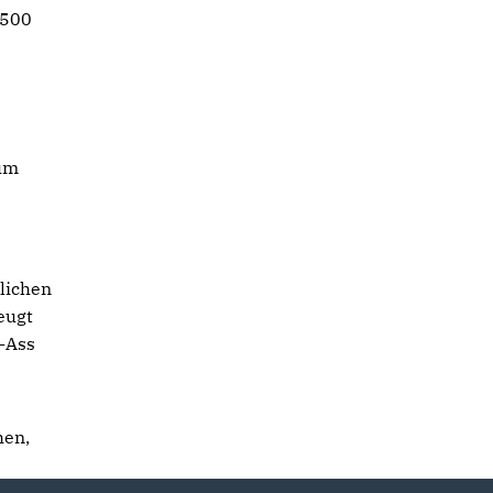
.500
zum
lichen
eugt
s-Ass
hen,