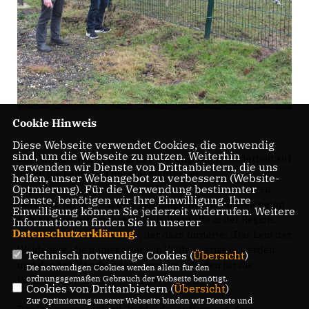
Cookie Hinweis
Diese Webseite verwendet Cookies, die notwendig
sind, um die Webseite zu nutzen. Weiterhin
Der Parlamentarier hat in der Vergangenheit wiederholt auf
verwenden wir Dienste von Drittanbietern, die uns
durch die beim Wolf mit einer jährlichen
helfen, unser Webangebot zu verbessern (Website-
Optmierung). Für die Verwendung bestimmter
Populationssteigerung von 30 Prozent einhergehenden
Dienste, benötigen wir Ihre Einwilligung. Ihre
Gefahren für Mensch und Tier hingewiesen. So ereigneten
Einwilligung können Sie jederzeit widerrufen. Weitere
sich auch bereits mehrere Wolfsübergriffe in der Region,
Informationen finden Sie in unserer
Datenschutzerklärung
.
wie Matthias Eul anmerkte, der dazu forderte: „Das Leid der
Weidetiere, die immer öfter von Wölfen gerissen werden
Technisch notwendige Cookies (
Übersicht
)
und der damit verbundene enorme Schaden für die
Die notwendigen Cookies werden allein für den
ordnungsgemäßen Gebrauch der Webseite benötigt.
Weidetierhalter muss reduziert werden.“
Cookies von Drittanbietern (
Übersicht
)
Zur Optimierung unserer Webseite binden wir Dienste und
Der Fachmann teilt mit Rüddel die Auffassung, dass