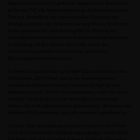
Abgeordneten der CDU gehören, eingebrachte Resolution,
in der die EVP alle Änderungsanträge durchsetzen konnte.
Dies u.a. betreffend der exponentiellen Zunahme der
Wolfspopulation, der Zunahme der Angriffe auf Nutztiere
in der gesamten EU und der Angriffe im Hinblick auf
unwirksame Instrumente oder dem Bewertungsverfahren
im Einklang mit der Habitat-Richtlinie, damit der
Schutzstatus geändert werden kann, sobald der
Erhaltungszustand erreicht ist.
In diesem Zusammenhang verwies Eul nochmals auf den
Wolfsrüden „GW1896m“, der in der Grenzregion der
Landkreise Altenkirchen und Neuwied blutige Spuren
hinterlassen hat: „Würde der entnommen, wäre die Sache
erledigt!“ Doch aufgrund der bisherigen Gesetzeslage
sehen sich auch Jagdtreibende gehandicapt: „Wenn wir den
falschen Wolf erwischen, sind wir unseren Jagdschein los.“
Unsere Tiere genießen generell ihr Leben auf der Weide.
Doch jetzt ist vermehrt Stallhaltung angesagt, damit Wölfe
frei leben und sich entfalten können. Somit ist alles getan,