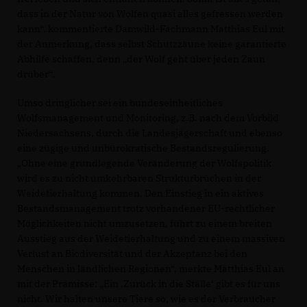
dass in der Natur von Wölfen quasi alles gefressen werden
kann“, kommentierte Damwild-Fachmann Matthias Eul mit
der Anmerkung, dass selbst Schutzzäune keine garantierte
Abhilfe schaffen, denn „der Wolf geht über jeden Zaun
drüber“.
Umso dringlicher sei ein bundeseinheitliches
Wolfsmanagement und Monitoring, z.B. nach dem Vorbild
Niedersachsens, durch die Landesjägerschaft und ebenso
eine zügige und unbürokratische Bestandsregulierung.
Ohne eine grundlegende Veränderung der Wolfspolitik
wird es zu nicht umkehrbaren Strukturbrüchen in der
Weidetierhaltung kommen. Den Einstieg in ein aktives
Bestandsmanagement trotz vorhandener EU-rechtlicher
Möglichkeiten nicht umzusetzen, führt zu einem breiten
Ausstieg aus der Weidetierhaltung und zu einem massiven
Verlust an Biodiversität und der Akzeptanz bei den
Menschen in ländlichen Regionen“, merkte Matthias Eul an
mit der Prämisse: „Ein ‚Zurück in die Ställe‘ gibt es für uns
nicht. Wir halten unsere Tiere so, wie es der Verbraucher