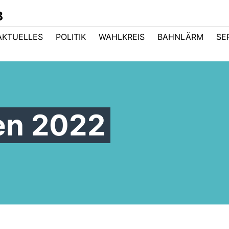
B
AKTUELLES
POLITIK
WAHLKREIS
BAHNLÄRM
SE
en 2022