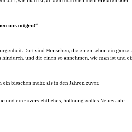
n darf, wie man ist, an dem man sich nicht erklären oder
chen uns mögen!“
genheit. Dort sind Menschen, die einen schon ein ganze
n hindurch, und die einen so annehmen, wie man ist und e
 ein bisschen mehr, als in den Jahren zuvor.
 und ein zuversichtliches, hoffnungsvolles Neues Jahr.