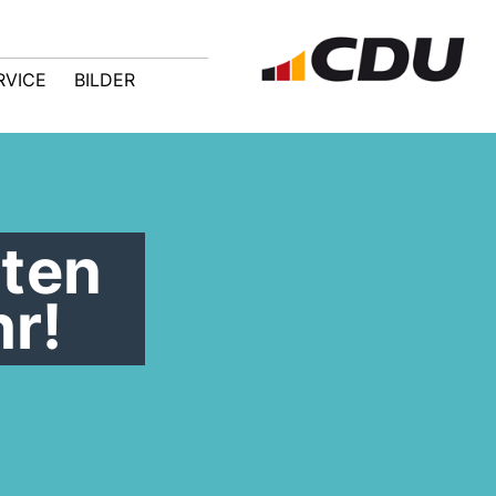
RVICE
BILDER
hten
r!