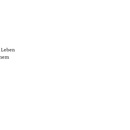
s Leben
inem