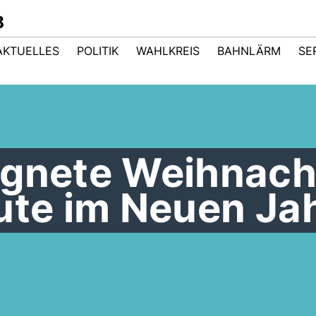
B
AKTUELLES
POLITIK
WAHLKREIS
BAHNLÄRM
SE
egnete Weihnac
ute im Neuen Jah