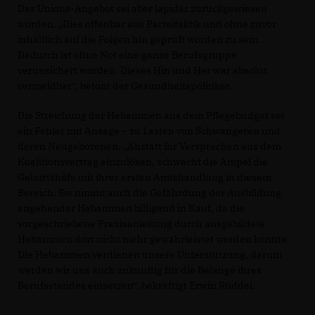
Das Unions-Angebot sei aber lapidar zurückgewiesen
worden. „Dies offenbar aus Parteitaktik und ohne zuvor
inhaltlich auf die Folgen hin geprüft worden zu sein.
Dadurch ist ohne Not eine ganze Berufsgruppe
verunsichert worden. Dieses Hin und Her war absolut
vermeidbar“, betont der Gesundheitspolitiker.
Die Streichung der Hebammen aus dem Pflegebudget sei
ein Fehler mit Ansage – zu Lasten von Schwangeren und
deren Neugeborenen. „Anstatt ihr Versprechen aus dem
Koalitionsvertrag einzulösen, schwächt die Ampel die
Geburtshilfe mit ihrer ersten Amtshandlung in diesem
Bereich. Sie nimmt auch die Gefährdung der Ausbildung
angehender Hebammen billigend in Kauf, da die
vorgeschriebene Praxisanleitung durch ausgebildete
Hebammen dort nicht mehr gewährleistet werden könnte.
Die Hebammen verdienen unsere Unterstützung, darum
werden wir uns auch zukünftig für die Belange ihres
Berufsstandes einsetzen“, bekräftigt Erwin Rüddel.