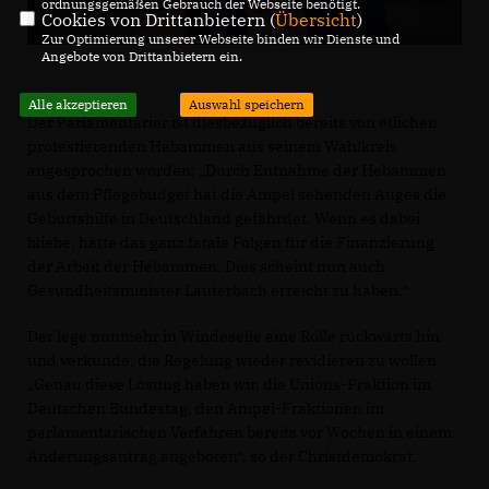
ordnungsgemäßen Gebrauch der Webseite benötigt.
Cookies von Drittanbietern (
Übersicht
)
Zur Optimierung unserer Webseite binden wir Dienste und
Angebote von Drittanbietern ein.
Alle akzeptieren
Auswahl speichern
Der Parlamentarier ist diesbezüglich bereits von etlichen
protestierenden Hebammen aus seinem Wahlkreis
angesprochen worden: „Durch Entnahme der Hebammen
aus dem Pflegebudget hat die Ampel sehenden Auges die
Geburtshilfe in Deutschland gefährdet. Wenn es dabei
bliebe, hätte das ganz fatale Folgen für die Finanzierung
der Arbeit der Hebammen. Dies scheint nun auch
Gesundheitsminister Lauterbach erreicht zu haben.“
Der lege nunmehr in Windeseile eine Rolle rückwärts hin
und verkünde, die Regelung wieder revidieren zu wollen.
Genau diese Lösung haben wir, die Unions-Fraktion im
Deutschen Bundestag, den Ampel-Fraktionen im
parlamentarischen Verfahren bereits vor Wochen in einem
Änderungsantrag angeboten“, so der Christdemokrat.