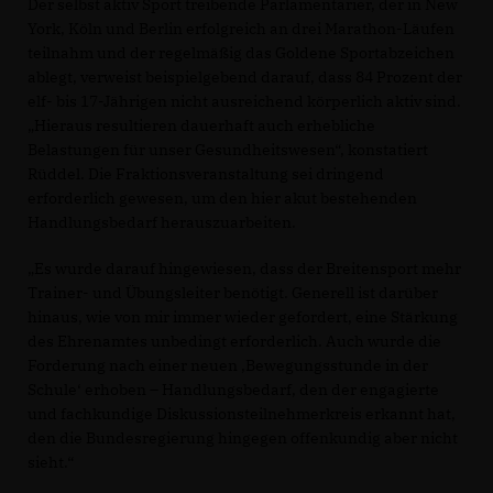
Der selbst aktiv Sport treibende Parlamentarier, der in New
York, Köln und Berlin erfolgreich an drei Marathon-Läufen
teilnahm und der regelmäßig das Goldene Sportabzeichen
ablegt, verweist beispielgebend darauf, dass 84 Prozent der
elf- bis 17-Jährigen nicht ausreichend körperlich aktiv sind.
Hieraus resultieren dauerhaft auch erhebliche
Belastungen für unser Gesundheitswesen“, konstatiert
Rüddel. Die Fraktionsveranstaltung sei dringend
erforderlich gewesen, um den hier akut bestehenden
Handlungsbedarf herauszuarbeiten.
Es wurde darauf hingewiesen, dass der Breitensport mehr
Trainer- und Übungsleiter benötigt. Generell ist darüber
hinaus, wie von mir immer wieder gefordert, eine Stärkung
des Ehrenamtes unbedingt erforderlich. Auch wurde die
Forderung nach einer neuen ‚Bewegungsstunde in der
Schule‘ erhoben – Handlungsbedarf, den der engagierte
und fachkundige Diskussionsteilnehmerkreis erkannt hat,
den die Bundesregierung hingegen offenkundig aber nicht
sieht.“