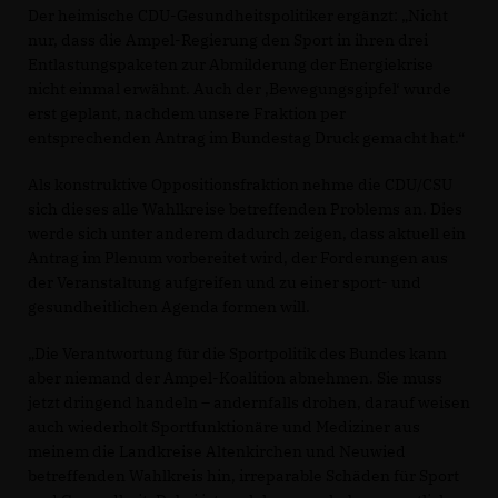
Der heimische CDU-Gesundheitspolitiker ergänzt: „Nicht
nur, dass die Ampel-Regierung den Sport in ihren drei
Entlastungspaketen zur Abmilderung der Energiekrise
nicht einmal erwähnt. Auch der ‚Bewegungsgipfel‘ wurde
erst geplant, nachdem unsere Fraktion per
entsprechenden Antrag im Bundestag Druck gemacht hat.“
Als konstruktive Oppositionsfraktion nehme die CDU/CSU
sich dieses alle Wahlkreise betreffenden Problems an. Dies
werde sich unter anderem dadurch zeigen, dass aktuell ein
Antrag im Plenum vorbereitet wird, der Forderungen aus
der Veranstaltung aufgreifen und zu einer sport- und
gesundheitlichen Agenda formen will.
Die Verantwortung für die Sportpolitik des Bundes kann
aber niemand der Ampel-Koalition abnehmen. Sie muss
jetzt dringend handeln – andernfalls drohen, darauf weisen
auch wiederholt Sportfunktionäre und Mediziner aus
meinem die Landkreise Altenkirchen und Neuwied
betreffenden Wahlkreis hin, irreparable Schäden für Sport