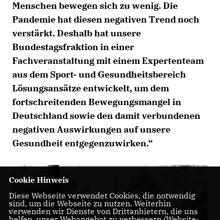
Menschen bewegen sich zu wenig. Die
Pandemie hat diesen negativen Trend noch
verstärkt. Deshalb hat unsere
Bundestagsfraktion in einer
Fachveranstaltung mit einem Expertenteam
aus dem Sport- und Gesundheitsbereich
Lösungsansätze entwickelt, um dem
fortschreitenden Bewegungsmangel in
Deutschland sowie den damit verbundenen
negativen Auswirkungen auf unsere
Gesundheit entgegenzuwirken.“
Cookie Hinweis
Diese Webseite verwendet Cookies, die notwendig
sind, um die Webseite zu nutzen. Weiterhin
verwenden wir Dienste von Drittanbietern, die uns
helfen, unser Webangebot zu verbessern (Website-