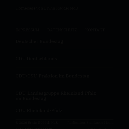
Homepage von Erwin Rüddel MdB
IMPRESSUM
DATENSCHUTZ
KONTAKT
Deutscher Bundestag
CDU Deutschlands
CDU/CSU-Fraktion im Bundestag
CDU-Landesgruppe Rheinland-Pfalz
im Bundestag
CDU Rheinland-Pfalz
© 2026 Erwin Rüddel, MdB
Realisation: Sharkness Media
Alle Rechte vorbehalten.
GmbH & Co. KG