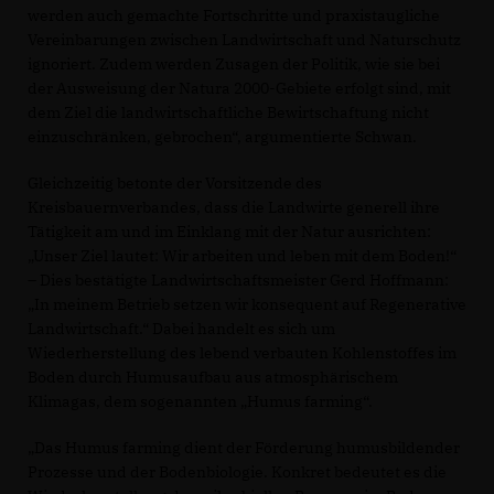
werden auch gemachte Fortschritte und praxistaugliche
Vereinbarungen zwischen Landwirtschaft und Naturschutz
ignoriert. Zudem werden Zusagen der Politik, wie sie bei
der Ausweisung der Natura 2000-Gebiete erfolgt sind, mit
dem Ziel die landwirtschaftliche Bewirtschaftung nicht
einzuschränken, gebrochen“, argumentierte Schwan.
Gleichzeitig betonte der Vorsitzende des
Kreisbauernverbandes, dass die Landwirte generell ihre
Tätigkeit am und im Einklang mit der Natur ausrichten:
Unser Ziel lautet: Wir arbeiten und leben mit dem Boden!“
– Dies bestätigte Landwirtschaftsmeister Gerd Hoffmann:
In meinem Betrieb setzen wir konsequent auf Regenerative
Landwirtschaft.“ Dabei handelt es sich um
Wiederherstellung des lebend verbauten Kohlenstoffes im
Boden durch Humusaufbau aus atmosphärischem
Klimagas, dem sogenannten „Humus farming“.
Das Humus farming dient der Förderung humusbildender
Prozesse und der Bodenbiologie. Konkret bedeutet es die