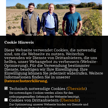
Cookie Hinweis
Diese Webseite verwendet Cookies, die notwendig
sind, um die Webseite zu nutzen. Weiterhin
verwenden wir Dienste von Drittanbietern, die uns
helfen, unser Webangebot zu verbessern (Website-
Optmierung). Für die Verwendung bestimmter
Dienste, benötigen wir Ihre Einwilligung. Ihre
Einwilligung können Sie jederzeit widerrufen. Weitere
Informationen finden Sie in unserer
Datenschutzerklärung
.
Laut Schwan sind wie von der EU angedacht pauschale
Reduktionsziele von 50 Prozent für Menge und Risiko
Technisch notwendige Cookies (
Übersicht
)
betreffend Pflanzenschutzmittel ohne konkreten Anlass
Die notwendigen Cookies werden allein für den
ordnungsgemäßen Gebrauch der Webseite benötigt.
fachlich nicht vertretbar, „zumal sich kein quantifizierter
Cookies von Drittanbietern (
Übersicht
)
kausaler Zusammenhang zwischen dem Einsatz von
Zur Optimierung unserer Webseite binden wir Dienste und