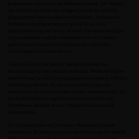
Kommunen haben nun die Stimme erhoben. Der Wegfall
der Förderung würde ein riesiges Loch in die ohnehin
angespannte Betreuungssituation reißen. „In meinem
Wahlkreis stünden insgesamt gut 40 Kitas ohne
Sprachförderung da“, betont Rüddel. Pandemiebedingte
Lernrückstände und die zahlreichen aus der Ukraine
geflüchteten Kinder verdeutlichten den aktuellen
Handlungsbedarf mehr denn je.
Und was macht die Ampel? Sie benachteiligt die
Benachteiligten noch einmal zusätzlich. Wenn die Kinder
später einmal zu den Einschulungstests müssen, wird der
Aufschrei groß sein. Zu einem späteren Zeitpunkt
aufzuholen, was hier in jungen Jahren versäumt wird, ist
für die Betroffenen ungleich mühsamer und für die
Staatskasse deutlich teurer“, ergänzt der heimische
Abgeordnete.
Die Unionsfraktion im Deutschen Bundestag fordert
deshalb das Bundesprogramm zur Förderung der Sprach-
Kitas fortzusetzen. Außerdem wird verlangt, dass im