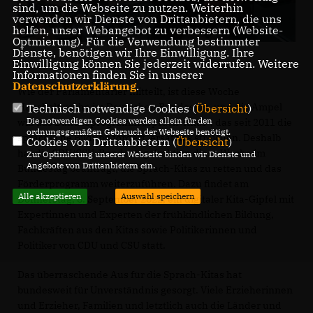
sind, um die Webseite zu nutzen. Weiterhin
verwenden wir Dienste von Drittanbietern, die uns
helfen, unser Webangebot zu verbessern (Website-
Optmierung). Für die Verwendung bestimmter
Dienste, benötigen wir Ihre Einwilligung. Ihre
Einwilligung können Sie jederzeit widerrufen. Weitere
Informationen finden Sie in unserer
Datenschutzerklärung
.
Wie der Parlamentarier mitteilt, ist diese Woche
Haushaltwoche im Deutschen Bundestag, und die Ampel
Technisch notwendige Cookies (
Übersicht
)
Die notwendigen Cookies werden allein für den
will das Bundesprogramm „Sprach-Kitas“, das seit 2011 die
ordnungsgemäßen Gebrauch der Webseite benötigt.
sprachliche Bildung fördert, ersatzlos streichen. Deshalb
Cookies von Drittanbietern (
Übersicht
)
hat die CDU/CSU-Bundestagsfraktion diese Woche im
Zur Optimierung unserer Webseite binden wir Dienste und
Angebote von Drittanbietern ein.
Bundestag beantragt, die Sprach-Kitas zu retten und das
Förderprogramm weiterzuführen. Dazu findet am
Alle akzeptieren
Auswahl speichern
Donnerstag, 8. September 2022, ein digitaler Kita-Gipfel mit
Expertinnen und Experten der frühkindlichen Bildung,
Fachkräften aus den Kitas sowie Politikerinnen und
Politiker von CDU und CSU statt.
Das überraschende Aus für die Sprach-Kitas hat
bundesweit für Unverständnis gesorgt. Viele Erzieherinnen
und Erzieher, Familien und letztlich auch die Länder und