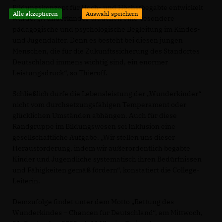
Bildungskonzept für Hoch- und Höchstbegabte entwickelt
Alle akzeptieren
Auswahl speichern
wurde. „Wunderkinder brauchen eine besondere
pädagogische und psychologische Begleitung im Kindes-
und Jugendalter. Denn es besteht bei diesen jungen
Menschen, die für die Zukunftssicherung des Standortes
Deutschland immens wichtig sind, ein enormer
Leistungsdruck“, so Thieroff.
Schließlich dürfe die Lebensleistung der „Wunderkinder“
nicht vom durchsetzungsfähigen Temperament oder
glücklichen Umständen abhängen. Auch für diese
Randgruppe im Bildungswesen sei Inklusion eine
gesellschaftliche Aufgabe. „Wir stellen uns dieser
Herausforderung, indem wir außerordentlich begabte
Kinder und Jugendliche systematisch ihren Bedürfnissen
und Fähigkeiten gemäß fördern“, konstatiert die College-
Leiterin.
Demzufolge findet unter dem Motto „Rettung des
Wunderkindes – Chancen für Deutschland“, am Mittwoch,