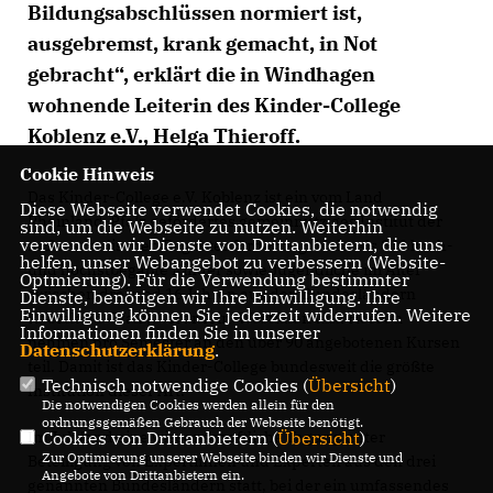
Bildungsabschlüssen normiert ist,
ausgebremst, krank gemacht, in Not
gebracht“, erklärt die in Windhagen
wohnende Leiterin des Kinder-College
Koblenz e.V., Helga Thieroff.
Cookie Hinweis
Das Kinder-College e.V. Koblenz ist ein vom Land
Diese Webseite verwendet Cookies, die notwendig
Rheinland-Pfalz gefördertes gemeinnütziges Institut der
sind, um die Webseite zu nutzen. Weiterhin
verwenden wir Dienste von Drittanbietern, die uns
außerschulischen Begabtenförderung. Mehr als 800 hoch-
helfen, unser Webangebot zu verbessern (Website-
und höchstbegabte Kinder sowie Jugendliche im Alter
Optmierung). Für die Verwendung bestimmter
zwischen drei und 16 Jahren aus den Bundesländern
Dienste, benötigen wir Ihre Einwilligung. Ihre
Einwilligung können Sie jederzeit widerrufen. Weitere
Rheinland-Pfalz, Nordrhein-Westfalen und Hessen
Informationen finden Sie in unserer
nehmen pro Semester an den über 90 angebotenen Kursen
Datenschutzerklärung
.
teil. Damit ist das Kinder-College bundesweit die größte
Technisch notwendige Cookies (
Übersicht
)
Institution dieser Art.
Die notwendigen Cookies werden allein für den
ordnungsgemäßen Gebrauch der Webseite benötigt.
Im Juli fand eine wissenschaftliche Tagung unter
Cookies von Drittanbietern (
Übersicht
)
Zur Optimierung unserer Webseite binden wir Dienste und
Beteiligung von Expertinnen und Experten aus den drei
Angebote von Drittanbietern ein.
genannten Bundesländern statt, bei der ein umfassendes