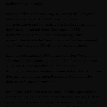
politischer Gesinnung!“
Es gebe seriöse Untersuchungen, wonach die übergroße
Mehrheit der bei ARD und ZDF beschäftigten
Journalistinnen und Journalisten sich selbst als Anhänger
der Grünen – und mit Abstrichen auch der SPD –
definierten. „Das kann und darf nicht länger für
wesentliche Inhalte der Sendungen des ÖRR bestimmend
sein“, bekräftigte der CDU-Bundestagsabgeordnete.
Last not least kritisierte Rüddel mit scharfen Worten das
Gendern“ in den Sendungen und in den Videotexten von
ARD und ZDF. Weder einzelne Sprecher noch
Kommentatoren und Moderatorinnen hätten das Recht, von
den allgemein anerkannten Regeln des Gebrauchs der
deutschen Sprache abzuweichen.
Rundfunk und Fernsehen maßten sich eine „sprachliche
Umerziehung“ an, die ihnen nicht zustehe. Das sei „zutiefst
undemokratisch und widerspricht eindeutig dem Auftrag