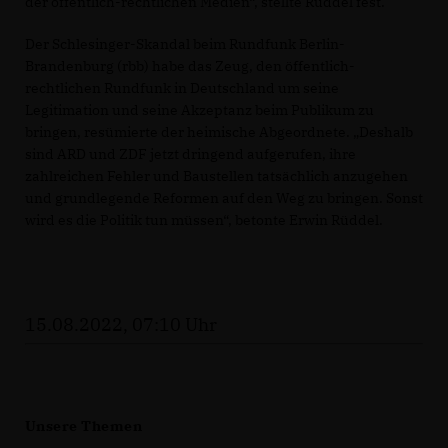
der öffentlich-rechtlichen Medien“, stellte Rüddel fest.
Der Schlesinger-Skandal beim Rundfunk Berlin-
Brandenburg (rbb) habe das Zeug, den öffentlich-
rechtlichen Rundfunk in Deutschland um seine
Legitimation und seine Akzeptanz beim Publikum zu
bringen, resümierte der heimische Abgeordnete. „Deshalb
sind ARD und ZDF jetzt dringend aufgerufen, ihre
zahlreichen Fehler und Baustellen tatsächlich anzugehen
und grundlegende Reformen auf den Weg zu bringen. Sonst
wird es die Politik tun müssen“, betonte Erwin Rüddel.
15.08.2022, 07:10 Uhr
Unsere Themen