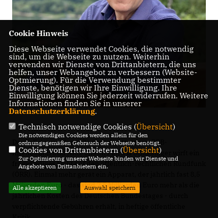
Cookie Hinweis
Diese Webseite verwendet Cookies, die notwendig
sind, um die Webseite zu nutzen. Weiterhin
verwenden wir Dienste von Drittanbietern, die uns
helfen, unser Webangebot zu verbessern (Website-
Optmierung). Für die Verwendung bestimmter
Dienste, benötigen wir Ihre Einwilligung. Ihre
Einwilligung können Sie jederzeit widerrufen. Weitere
Informationen finden Sie in unserer
Datenschutzerklärung
.
Technisch notwendige Cookies (
Übersicht
)
Die notwendigen Cookies werden allein für den
Der Fall der mittlerweile zurückgetretenen RBB-
ordnungsgemäßen Gebrauch der Webseite benötigt.
Cookies von Drittanbietern (
Übersicht
)
Intendantin und ARD-Chefin Patricia Schlesinger wirft ein
Zur Optimierung unserer Webseite binden wir Dienste und
fragwürdiges Licht auf den öffentlich-rechtlichen Rundfunk
Angebote von Drittanbietern ein.
(ÖRR). Einmal mehr gerät ein Apparat, der jährlich fast 8,5
Milliarden Euro - das sind 7,5 Milliarden Euro mehr als die
Alle akzeptieren
Auswahl speichern
jährlichen Kosten des Deutschen Bundestages - durch
verpflichtende Gebühren erhält, in heftige öffentliche
Kritik.