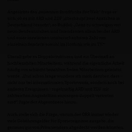
Angesichts des „teuersten Rundfunks der Welt“ frage er
sich, ob es mit ARD und ZDF „überhaupt zwei Anstalten in
Deutschland braucht“, so Rüddel. „Ganz zu schweigen von
neun Sendeanstalten und Intendanten allein bei der ARD
und einer inzwischen unüberschaubaren Zahl von
einzelnen Sendern sowohl im Hörfunk wie im TV.“
Überall gebe es Doppelstrukturen und ein Übermaß an
hochbezahlten Mitarbeitern, während die eigentliche Arbeit
häufig von schlecht bezahlten freien Mitarbeitern geleistet
werde. „Und schon lange wundere ich mich darüber, dass –
nicht nur bei internationalen Sportevents, sondern auch bei
anderen Ereignissen - regelmäßig ARD und ZDF mit
zahlreichen Angestellten sozusagen doppelt vertreten
sind“, fügte der Abgeordnete hinzu.
Auch stelle sich die Frage, warum der ÖRR immer wieder
viele Gebührengelder für Sportereignisse ausgebe, die
genauso gut von Privatsendern abgedeckt werden könnten.