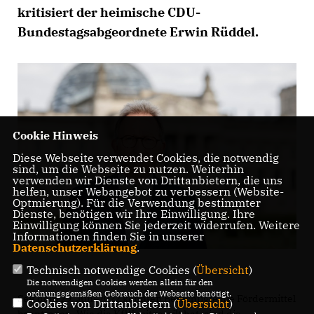
kritisiert der heimische CDU-
Bundestagsabgeordnete Erwin Rüddel.
Cookie Hinweis
Diese Webseite verwendet Cookies, die notwendig
sind, um die Webseite zu nutzen. Weiterhin
verwenden wir Dienste von Drittanbietern, die uns
helfen, unser Webangebot zu verbessern (Website-
Optmierung). Für die Verwendung bestimmter
Dienste, benötigen wir Ihre Einwilligung. Ihre
Einwilligung können Sie jederzeit widerrufen. Weitere
Informationen finden Sie in unserer
Datenschutzerklärung
.
Technisch notwendige Cookies (
Übersicht
)
Die notwendigen Cookies werden allein für den
ordnungsgemäßen Gebrauch der Webseite benötigt.
Seit dem 29. Juni 2022 konnten Berechtigte die Fördermittel
Cookies von Drittanbietern (
Übersicht
)